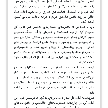
استان بوشهر نیز با حفظ آمادگی کامل عملیاتی، نقش مهم خود
را در تأمین، تخلیه و بارگیری کالاهای اساسی و مورد نیاز کشور
ایفا کرد و با استمرار فعالیت‌های بندری و دریایی، اجازه نداد
خللی در روند تأمین نیازهای مردم و چرخه تجارت دریایی کشور
ایجاد شود.
وی با قدردانی از تلاش‌های شبانه‌روزی کارکنان این اداره کل
تصریح کرد: از نهم اسفندماه و همزمان با آغاز جنگ تحمیلی
سوم، کارکنان بخش‌های مختلف عملیاتی و ستادی اداره کل بنادر
و دریانوردی استان بوشهر با رعایت کامل الزامات و پروتکل‌های
ابلاغی، اجرای برنامه‌های از پیش تعیین‌شده و تقسیم‌بندی
مناسب نیروها، با روحیه‌ای جهادی و مسئولانه در صحنه حضور
داشتند و در سخت‌ترین شرایط نیز لحظه‌ای از انجام وظایف خود
غفلت نکردند.
ارجمندزاده ادامه داد: تلاش‌های مستمر همکاران ما در
بخش‌های مختلف موجب شد تمامی خدمات مورد نیاز
ذی‌نفعان، صاحبان کالا، فعالان دریایی و بندری و مراجعان بدون
وقفه ارائه شود و روند عملیات بندری، دریایی و خدمات‌رسانی در
بنادر استان با حداکثر ظرفیت و بدون کوچک‌ترین اختلال ادامه
یابد.
سرپرست اداره کل بنادر و دریانوردی بوشهر خاطرنشان کرد: این
اداره کل در چارچوب مسئولیت‌های حاکمیتی و مأموریت‌های
ملی خود، از آمادگی کامل برای ارائه خدمات به فعالان حوزه