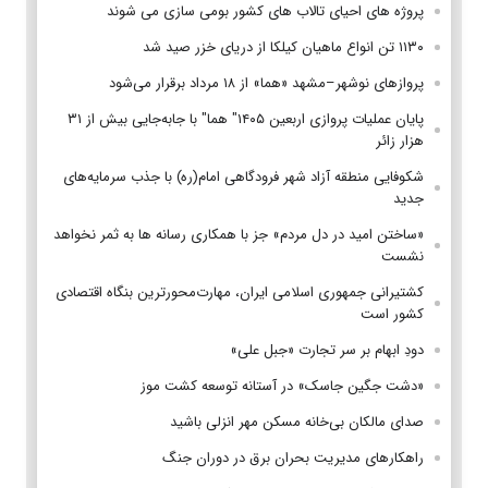
پروژه های احیای تالاب های کشور بومی سازی می شوند
۱۱۳۰ تن انواع ماهیان کیلکا از دریای خزر صید شد
پروازهای نوشهر–مشهد «هما» از ۱۸ مرداد برقرار می‌شود
پایان عملیات پروازی اربعین ۱۴۰۵" هما" با جابه‌جایی بیش از ۳۱
هزار زائر
شکوفایی منطقه آزاد شهر فرودگاهی امام(ره) با جذب سرمایه‌های
جدید
«ساختن امید در دل مردم» جز با همکاری رسانه ها به ثمر نخواهد
نشست
کشتیرانی جمهوری اسلامی ایران، مهارت‌محورترین بنگاه اقتصادی
کشور است
دودِ ابهام بر سر تجارت «جبل علی»
«دشت جگین جاسک» در آستانه توسعه کشت موز
صدای مالکان بی‌خانه مسکن مهر انزلی باشید
راهکارهای مدیریت بحران برق در دوران جنگ