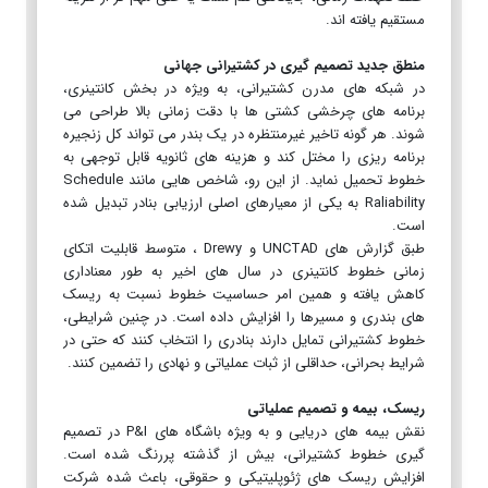
مستقیم یافته اند.
منطق جدید تصمیم گیری در کشتیرانی جهانی
در شبکه های مدرن کشتیرانی، به ویژه در بخش کانتینری،
برنامه های چرخشی کشتی ها با دقت زمانی بالا طراحی می
شوند. هر گونه تاخیر غیرمنتظره در یک بندر می تواند کل زنجیره
برنامه ریزی را مختل کند و هزینه های ثانویه قابل توجهی به
خطوط تحمیل نماید. از این رو، شاخص هایی مانند Schedule
Raliability به یکی از معیارهای اصلی ارزیابی بنادر تبدیل شده
است.
طبق گزارش های UNCTAD و Drewy ، متوسط قابلیت اتکای
زمانی خطوط کانتینری در سال های اخیر به طور معناداری
کاهش یافته و همین امر حساسیت خطوط نسبت به ریسک
های بندری و مسیرها را افزایش داده است. در چنین شرایطی،
خطوط کشتیرانی تمایل دارند بنادری را انتخاب کنند که حتی در
شرایط بحرانی، حداقلی از ثبات عملیاتی و نهادی را تضمین کنند.
ریسک، بیمه و تصمیم عملیاتی
نقش بیمه های دریایی و به ویژه باشگاه های P&I در تصمیم
گیری خطوط کشتیرانی، بیش از گذشته پررنگ شده است.
افزایش ریسک های ژئوپلیتیکی و حقوقی، باعث شده شرکت