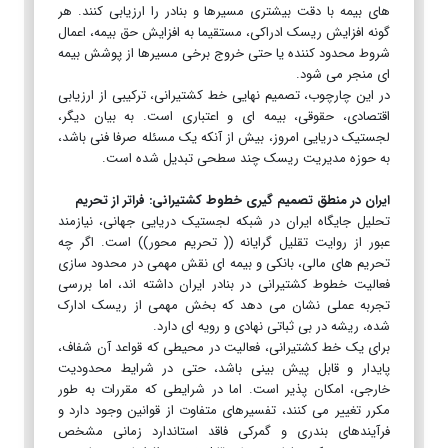
های بیمه با دقت بیشتری مسیرها و بنادر را ارزیابی کنند. هر
گونه افزایش ریسک ادراکی، مستقیما به افزایش حق بیمه، اعمال
شروط محدود کننده یا حتی خروج برخی مسیرها از پوشش بیمه
ای منجر می شود.
در این چارچوب، تصمیم نهایی خط کشتیرانی، ترکیبی از ارزیابی
اقتصادی، حقوقی، بیمه ای و اعتباری است. به بیان دیگر،
لجستیک دریایی امروز، بیش از آنکه یک مسئله صرفا فنی باشد،
به حوزه مدیریت ریسک چند سطحی تبدیل شده است.
ایران در منطق تصمیم گیری خطوط کشتیرانی: فراتر از تحریم
تحلیل جایگاه ایران در شبکه لجستیک دریایی جهانی، نیازمند
عبور از روایت تقلیل گرایانه (( تحریم محور)) است. اگر چه
تحریم های مالی، بانکی و بیمه ای نقش مهمی در محدود سازی
فعالیت خطوط کشتیرانی در بنادر ایران داشته اند، اما بررسی
تجربه عملی نشان می دهد که بخش مهمی از ریسک ادارک
شده، ریشه در بی ثباتی نهادی و رویه ای دارد.
برای یک خط کشتیرانی، فعالیت در محیطی که قواعد آن شفاف،
پایدار و قابل پیش بینی باشد، حتی در شرایط محدودیت
خارجی، امکان پذیر است. اما در شرایطی که مقررات به طور
مکرر تغییر می کنند، تفسیرهای متفاوت از قوانین وجود دارد و
فرآیندهای بندری و گمرکی فاقد استاندارد زمانی مشخص