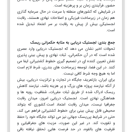
حضور، فرآیندی زمان بر و پرهزینه است.
در شرایطی که کشورهای منطقه با سرعت در حال سرمایه گذاری
هم زمان در زیرساخت فیزیکی و اصلاحات نهادی هستند، رقابت
لجستیکی بیش از پیش به رقابت بر سر اعتماد تبدیل شده
است.
جمع بندی: لجستیک دریایی به مثابه حکمرانی ریسک
تحولات اخیر نشان می دهد که لجستیک دریایی وارد عصری
شده است که در آن حکمرانی، ثبات نهادی و پیش بینی پذیری
نقش تعیین کننده ای در تصمیم گیری خطوط کشتیرانی ایفا می
کنند. در این فضا، توسعه زیرساخت های بندری، شرط لازم است
اما به هیچ وجه شرط کافی نیست.
برای ایران، بازتعریف جایگاه در تجارت و ترانزیت دریایی، بیش
از آنکه نیازمند پروژه های بزرگ و پر هزینه باشد، نیازمند کاهش
ریسک ادراک شده از طریق ثبات مقررات، شفافیت رویه ها و
هماهنگی نهادی است. لجستیک دریایی امروز، میدان رقابت
جغرافیا نیست، میدان رقابت اعتماد است.کشوری که بتواند
محیطی قابل پیش بینی برای خطوط کشتیرانی فراهم می کند،
حتی در شرایط پرریسک جهانی نیز می تواند جایگاه خود را حفظ
و تقویت کند. در غیر این صورت، مزیت های جغرافیایی و
ظرفیت های بالقوه، در حد فرصت هایی تحقق نیافته باقی