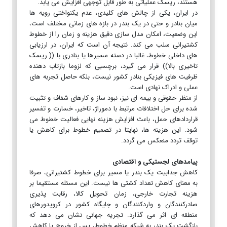
هستند، ریسک عملیاتی به طور قابل توجهی افزایش می یابد.
در ایران، یکی از چالش های کلیدی، عدم یکنواختی رویه ها
میان بنادر و حتی در یک بندر در بازه های زمانی مختلف است،
این وضعیت، امکان مدل سازی دقیق هزینه و زمان را از خطوط
کشتیرانی سلب می کند. نتیجه آن است که ایران، در ارزیابی
های داخلی خطوط، غالبا در دسته مسیرها یا بنادری با (( ریسک
تاخیری بالا)) قرار می گیرد، برچسبی که لزوما بازتاب دهنده
ظرفیت های فیزیکی بنادر کشور نیست، بلکه حاصل تجربه های
عملی و ادراک نهادی است.
از منظر حقوقی و بیمه ای نیز، نبود ساز و کارهای شفاف و تثبیت
شده برای حل اختلافات مرتبط با دموراژ، تاخیر، خسارت و تفسیر
قراردادهای حمل، باعث افزایش هزینه نهایی فعالیت خطوط می
شود. این هزینه ها، نهایتا در تصمیم خطوط برای کاهش یا
توقف تردد منعکس می گردد.
پیامدهای لجستیکی و اقتصادی
کاهش جذابیت یک بندر یا مسیر برای خطوط کشتیرانی، صرفا
به معنای کاهش تعداد کشتی ها نیست. این مسئله مستقیما بر
هزینه تجارت خارجی، زمان تحویل کالا، رقابت پذیری
صادرکنندگان و واردکنندگان و جایگاه کشور در کرویدورهای
منطقه ای اثر می گذارد. تجریه جهانی نشان می دهد که
بازگشت یک بندر به شبکه منظم خطوط، پس از خروج یا کاهش