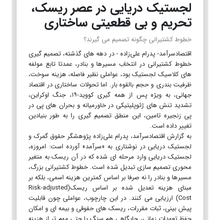
لجستیک دریایی در عصر ریسک،
تحریم و بی قطعیتی ساختاری
خطوط کشتیرانی چگونه تصمیم می گیرند؟
اقتصادسرآمد- پدرام علی‌زاده - در دهه های گذشته، تصمیم گیری
خطوط کشتیرانی در انتخاب مسیرها و بنادر، عمدتا تابع مولفه
های کلاسیک لجستیک بود، عواملی نظیر فاصله، هزینه سوخت،
ظرفیت بندری و حجم بالقوه بار. اما تحولات ساختاری در اقتصاد
جهانی، به ویژه پس از همه گیری کووید-۱۹، جنگ اوکراین،
تشدید تنش های ژئوپلیتیکی در خاورمیانه و بحران های پی در
پی زنجیره تامین، این منطق تصمیم گیری را به طور بنیادین
تغییر داده است.
به گزارش اقتصادسرآمد، پدرام علی‌زاده پژوهشگر حقوق گمرک و
لجستیک دریایی در نوشتاری به «سرآمد» آورده است: امروزه،
لجستیک دریایی وارد مرحله ای شده که در آن ریسک به متغیر
محوری تصمیم سازی تبدیل شده است. خطوط کشتیرانی بزرگ،
مسیرها و بنادر را نه صرفا بر اساس کمترین هزینه اسمی، بلکه بر
مبنای هزینه تعدیل شده بر اساس ریسک(Risk-adjusted
Cost) ارزیابی می کنند. در این چارچوب، عواملی چون قابلیت
پیش بینی، ثبات مقررات، ریسک های حقوقی و بیمه ای و امکان
حفظ تعهدات زمانی، جایگاهی هم سنگ یا حتی مهم تر از هزینه