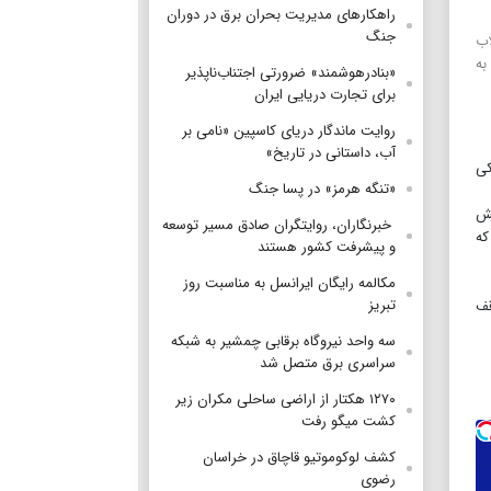
راهکارهای مدیریت بحران برق در دوران
جنگ
اب
به
«بنادرهوشمند» ضرورتی اجتناب‌ناپذیر
برای تجارت دریایی ایران
روایت ماندگار دریای کاسپین «نامی بر
آب، داستانی در تاریخ»
کی
«تنگه هرمز» در پسا جنگ
ر بخش
‌ خبرنگاران، روایتگران صادق مسیر توسعه
بوده‌اند که
و پیشرفت کشور هستند
مکالمه رایگان ایرانسل به مناسبت روز
تبریز
قف
سه واحد نیروگاه برقابی چمشیر به شبکه
سراسری برق متصل شد
۱۲۷۰ هکتار از اراضی ساحلی مکران زیر
کشت میگو رفت
کشف لوکوموتیو قاچاق در خراسان
رضوی