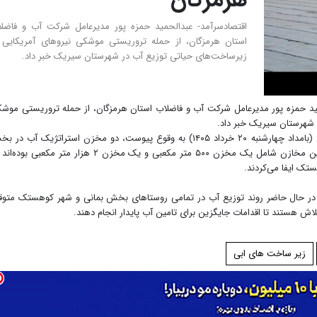
اقتصادسرآمد- عبدالحمید حمزه پور مدیرعامل شرکت آب و فاضل
استان هرمزگان، از حمله تروریستی موشکی نیروهای آمریکایی 
زیرساخت‌های حیاتی توزیع آب در شهرستان سیریک خبر داد.
لحمید حمزه پور مدیرعامل شرکت آب و فاضلاب استان هرمزگان، از حمله تروریستی موش
 شهرستان سیریک خبر داد.
به گفته وی، در پی این حمله موشکی که ساعاتی پیش (بامداد چهارشنبه ۲۰ خرداد ۱۴۰۵) به وقوع پیوست، دو مخزن استراتژیک آب د
بمانی هدف قرار گرفته و به طور کامل تخریب شدند. این مخازن شامل یک مخزن ۵۰۰ متر مکعبی و یک مخزن ۲ هزار متر مکعبی 
ک ایفا می‌کردند.
که در حال حاضر روند توزیع آب در تمامی روستاهای بخش بمانی و شهر کوهستک متو
اش هستند تا اقدامات جایگزین برای تامین آب پایدار انجام دهند.
زیر ساخت های ابی