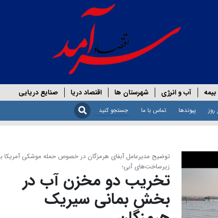
بیمه
آب و انرژی
شهرستان ها
اقتصاد دریا
صنایع دریایی
 روز
پیوندها
تماس با ما
توضیح مدیرعامل آبفای هرمزگان در خصوص حمله موشکی آمریکا به
زیرساخت‌های آبی؛
تخریب دو مخزن آب در
بخش بمانی سیریک
هرمزگان