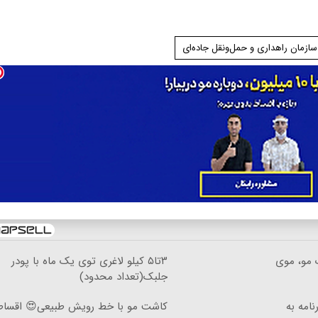
سازمان راهداری و حمل‌ونقل جاده‌ای
 مو، موی
۳تا۵ کیلو لاغری توی یک ماه با پودر
جلبک(تعداد محدود)
رنامه به
کاشت مو با خط رویش طبیعی😍 اقسا