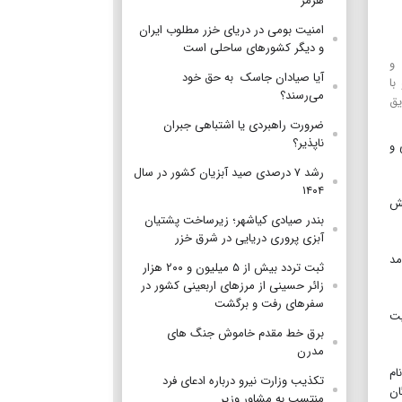
هرمز
امنیت بومی در دریای خزر مطلوب ایران
و دیگر کشورهای ساحلی است
 و
آیا صیادان جاسک به حق خود
با
می‌رسند؟
ز طریق
ضرورت راهبردی یا اشتباهی جبران
ناپذیر؟
ی ساختمانی و
رشد ۷ درصدی صید آبزیان کشور در سال
۱۴۰۴
ن بخش
بندر صیادی کیاشهر؛ زیرساخت پشتیان
آبزی پروری دریایی در شرق خزر
 ماهر و کارآمد
ثبت تردد بیش از ۵ میلیون و ۲۰۰ هزار
زائر حسینی از مرزهای اربعینی کشور در
سفرهای رفت و برگشت
عالیت
برق خط مقدم خاموش جنگ های
مدرن
‌نام
تکذیب وزارت نیرو درباره ادعای فرد
گان
منتسب به مشاور وزیر