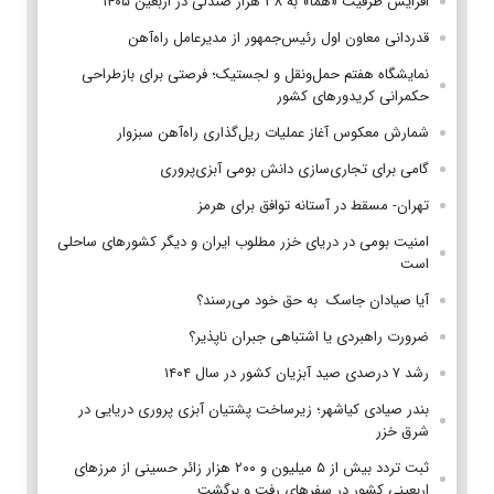
افزایش ظرفیت «هما» به ۳۸ هزار صندلی در اربعین ۱۴۰۵
قدردانی معاون اول رئیس‌جمهور از مدیرعامل راه‌آهن
نمایشگاه هفتم حمل‌ونقل و لجستیک؛ فرصتی برای بازطراحی
حکمرانی کریدورهای کشور
شمارش معکوس آغاز عملیات ریل‌گذاری راه‌آهن سبزوار
گامی برای تجاری‌سازی دانش بومی آبزی‌پروری
تهران- مسقط در آستانه توافق برای هرمز
امنیت بومی در دریای خزر مطلوب ایران و دیگر کشورهای ساحلی
است
آیا صیادان جاسک به حق خود می‌رسند؟
ضرورت راهبردی یا اشتباهی جبران ناپذیر؟
رشد ۷ درصدی صید آبزیان کشور در سال ۱۴۰۴
بندر صیادی کیاشهر؛ زیرساخت پشتیان آبزی پروری دریایی در
شرق خزر
ثبت تردد بیش از ۵ میلیون و ۲۰۰ هزار زائر حسینی از مرزهای
اربعینی کشور در سفرهای رفت و برگشت