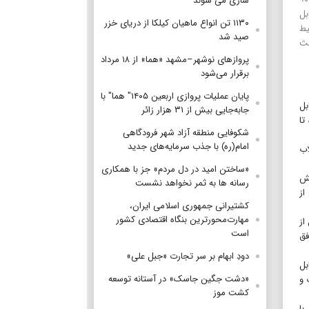
سازی می شوند
بل
۱۱۳۰ تن انواع ماهیان کیلکا از دریای خزر
یط
صید شد
عث
پروازهای نوشهر–مشهد «هما» از ۱۸ مرداد
برقرار می‌شود
پایان عملیات پروازی اربعین ۱۴۰۵" هما" با
بل
جابه‌جایی بیش از ۳۱ هزار زائر
تا
شکوفایی منطقه آزاد شهر فرودگاهی
امام(ره) با جذب سرمایه‌های جدید
اب
«ساختن امید در دل مردم» جز با همکاری
قش
رسانه ها به ثمر نخواهد نشست
از
کشتیرانی جمهوری اسلامی ایران،
مهارت‌محورترین بنگاه اقتصادی کشور
از
است
فق
دودِ ابهام بر سر تجارت «جبل علی»
ابل
«دشت جگین جاسک» در آستانه توسعه
 و
کشت موز
با