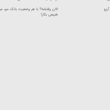
رزو
الان وقتشه‼️ با هر وضعیت بانک مو، م
طبیعی بکار!