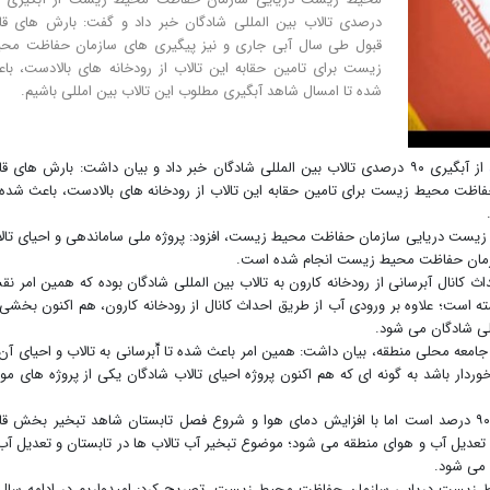
درصدی تالاب بین المللی شادگان خبر داد و گفت: بارش های قا
قبول طی سال آبی جاری و نیز پیگیری های سازمان حفاظت مح
زیست برای تامین حقابه این تالاب از رودخانه های بالادست، با
شده تا امسال شاهد آبگیری مطلوب این تالاب بین امللی باشیم.
از آبگیری ۹۰ درصدی تالاب بین المللی شادگان خبر داد و بیان داشت: بارش های قا
اظت محیط زیست برای تامین حقابه این تالاب از رودخانه های بالادست، باعث شده 
 زیست دریایی سازمان حفاظت محیط زیست، افزود: پروژه ملی ساماندهی و احیای تال
ازمان حفاظت محیط زیست انجام شده است.
اث کانال آبرسانی از رودخانه کارون به تالاب بین المللی شادگان بوده که همین امر ن
ته است؛ علاوه بر ورودی آب از طریق احداث کانال از رودخانه کارون، هم اکنون بخشی 
للی شادگان می شود.
جامعه محلی منطقه، بیان داشت: همین امر باعث شده تا آّبرسانی به تالاب و احیای آن 
ار باشد به گونه ای که هم اکنون پروژه احیای تالاب شادگان یکی از پروژه های مو
وی یادآور شد: هر چند هم اکنون آبگیری تالاب حدود ۹۰ درصد است اما با افزایش دمای هوا و شروع فصل تابستان شاهد تبخیر بخش ق
به تعدیل آب و هوای منطقه می شود؛ موضوع تبخیر آب تالاب ها در تابستان و تعدیل آب
 می شود.
ط زیست دریایی سازمان حفاظت محیط زیست، تصریح کرد: امیدواریم در ادامه سال 