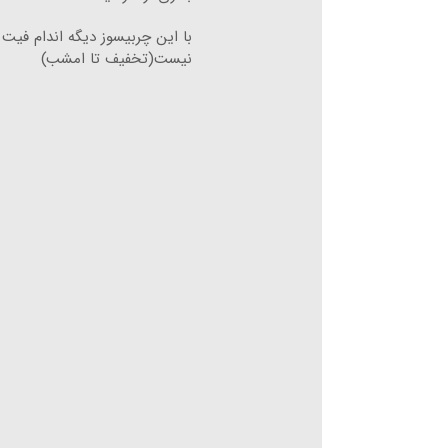
با این چربیسوز دیگه اندام فیت آ
نیست(تخفیف تا امشب)