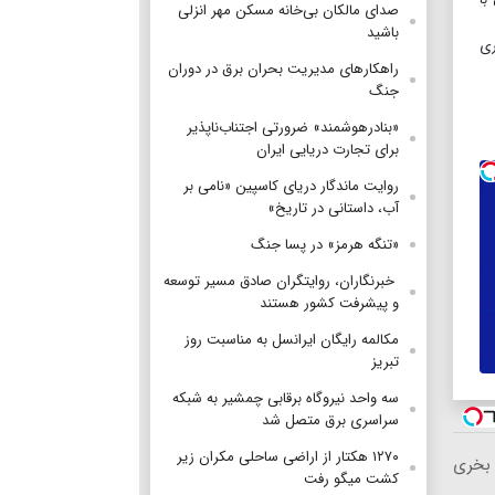
صدای مالکان بی‌خانه مسکن مهر انزلی
باشید
ری
راهکارهای مدیریت بحران برق در دوران
جنگ
«بنادرهوشمند» ضرورتی اجتناب‌ناپذیر
برای تجارت دریایی ایران
روایت ماندگار دریای کاسپین «نامی بر
آب، داستانی در تاریخ»
«تنگه هرمز» در پسا جنگ
‌ خبرنگاران، روایتگران صادق مسیر توسعه
و پیشرفت کشور هستند
مکالمه رایگان ایرانسل به مناسبت روز
تبریز
سه واحد نیروگاه برقابی چمشیر به شبکه
سراسری برق متصل شد
۱۲۷۰ هکتار از اراضی ساحلی مکران زیر
 بخری
کشت میگو رفت