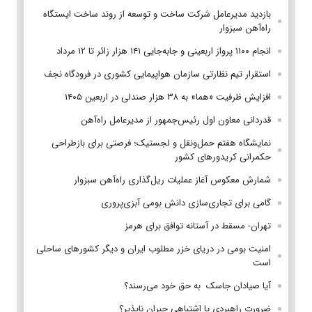
بازدید مدیرعامل شرکت ساخت و توسعه از روند ساخت ایستگاه
راه‌آهن سبزوار
انجام ۱۱۰۰ پرواز اربعینی و جابه‌جایی ۱۴۱ هزار زائر تا ۱۲ مرداد
استقرار تیم‌ نظارتی سازمان هواپیمایی کشوری در فرودگاه نجف
افزایش ظرفیت «هما» به ۳۸ هزار صندلی در اربعین ۱۴۰۵
قدردانی معاون اول رئیس‌جمهور از مدیرعامل راه‌آهن
نمایشگاه هفتم حمل‌ونقل و لجستیک؛ فرصتی برای بازطراحی
حکمرانی کریدورهای کشور
شمارش معکوس آغاز عملیات ریل‌گذاری راه‌آهن سبزوار
گامی برای تجاری‌سازی دانش بومی آبزی‌پروری
تهران- مسقط در آستانه توافق برای هرمز
امنیت بومی در دریای خزر مطلوب ایران و دیگر کشورهای ساحلی
است
آیا صیادان جاسک به حق خود می‌رسند؟
ضرورت راهبردی یا اشتباهی جبران ناپذیر؟