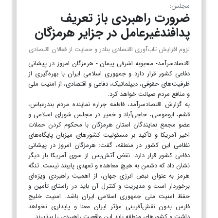
مجلس:
ضرورت راهبردی باز تعریف
پدافندغیرعامل در جزایر هرمزگان
لزوم افزایش تاب‌آوری اقتصادی بنادر و حمایت از فعالان اقتصادی
اقتصادسرآمد- محبوبه اشرفی پیمان - هرمزگان امروز در پیشانی
دفاعی کشور قرار دارد و جمهوری اسلامی ایران با بهره‌گیری از
ظرفیت‌های حقوقی، دیپلماتیک، دفاعی و اقتصادی، از امنیت ملی
و منافع مردم صیانت خواهد کرد.
به گزارش اقتصادسرآمد، فاطمه جراره نماینده مردم بندرعباس،
قشم، ابوموسی، حاجی‌آباد و خمیر در مجلس شورای اسلامی و
عضو مجمع نمایندگان استان هرمزگان با محکوم کردن حملات
اخیر آمریکا و تأکید بر مسئولیت کشورهای میزبان پایگاه‌های
نظامی این کشور در منطقه، گفت: هرمزگان امروز در پیشانی
دفاعی کشور قرار دارد. نقض آتش‌بس از سوی آمریکا بار دیگر
نشان داد که دشمن به هیچ معاهده و تعهدی پایبند نیست. تنگه
هرمز به عنوان نبض انرژی جهان، از اهمیت راهبردی ویژه‌ای
برخوردار است و مدیریت و کنترل آن باید در راستای تأمین و
حفظ امنیت ملی جمهوری اسلامی ایران باشد. امنیت خلیج
فارس بدون نقش‌آفرینی مؤثر ایران معنا و پایداری نخواهد
داشت و کشورهای منطقه باید این واقعیت راهبردی را بپذیرند.