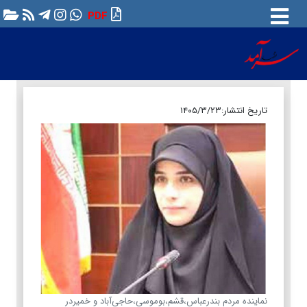
PDF
تاریخ انتشار:
۱۴۰۵/۳/۲۳
نماینده مردم بندرعباس،قشم،بوموسی،حاجی‌آباد و خمیردر