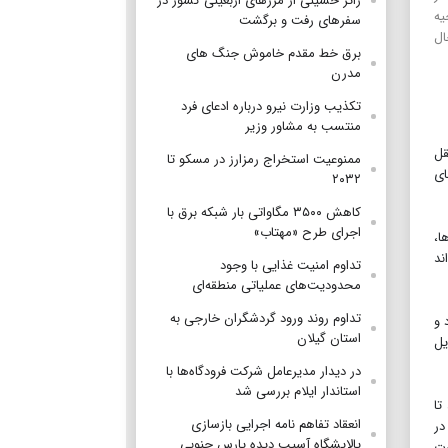
زائر حسینی از مرزهای اربعینی کشور در
یه
سفرهای رفت و برگشت
ال
برق خط مقدم خاموش جنگ های
مدرن
تکذیب وزارت نیرو درباره ادعای فرد
منتسب به مشاور وزیر
قل
ممنوعیت استخراج رمزارز در مسکو تا
ای
۲۰۳۲
کاهش ۳۵۰۰ مگاواتی بار شبکه برق با
اجرای طرح «مهتاب»
ا،
ند
تداوم امنیت غذایی با وجود
محدودیت‌های عملیاتی منطقه‌ای
تداوم روند ورود گردشگران خارجی به
 و
استان گیلان
یق ریل
در دیدار مدیرعامل شرکت فرودگاه‌ها با
استاندار ایلام بررسی شد
تا
انعقاد تفاهم نامه اجرایی بازسازی
در
پالایشگاه آسیب دیده پارس جنوبی
رت