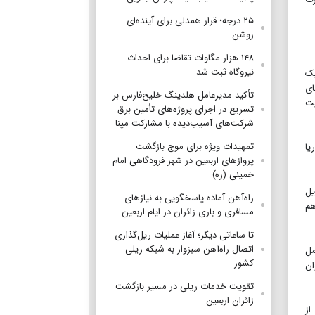
۲۵ درجه؛ قرار همدلی برای آینده‌ای
روشن
۱۴۸ هزار مگاوات تقاضا برای احداث
نیروگاه ثبت شد
یک
ای
تأکید مدیرعامل هلدینگ خلیج‌فارس بر
یت
تسریع در اجرای پروژه‌های تأمین برق
شرکت‌های آسیب‌دیده با مشارکت مپنا
تمهیدات ویژه برای موج بازگشت
یا
پروازهای اربعین در شهر فرودگاهی امام
خمینی (ره)
یل
راه‌آهن آماده پاسخگویی به نیازهای
هم
مسافری و باری زائران در ایام اربعین
تا ساعاتی دیگر؛ آغاز عملیات ریل‌گذاری
اتصال راه‌آهن سبزوار به شبکه ریلی
مل
کشور
ان
تقویت خدمات ریلی در مسیر بازگشت
زائران اربعین
از