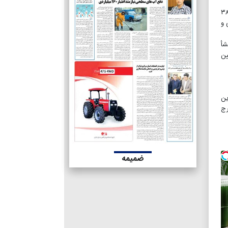
اغیه «تسهیل و استمرار تجارت خارجی کشور با رویکرد مرز، محل عبور است» بررسی شد. این ابلاغیه که شامل ۹ ماده و ۳۸
 و
شأ
ین
ین
رج
ضمیمه