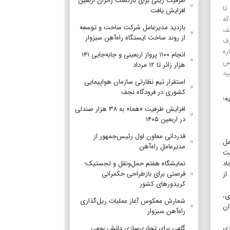
ظرفیت ریلی برای بازگشت زائران اربعین
تا
افزایش یافت
که
بازدید مدیرعامل شرکت ساخت و توسعه
لف
از روند ساخت ایستگاه راه‌آهن سبزوار
رف
ره
انجام ۱۱۰۰ پرواز اربعینی و جابه‌جایی ۱۴۱
یس
هزار زائر تا ۱۲ مرداد
ید
استقرار تیم‌ نظارتی سازمان هواپیمایی
کشوری در فرودگاه نجف
سایه؛
افزایش ظرفیت «هما» به ۳۸ هزار صندلی
در اربعین ۱۴۰۵
قدردانی معاون اول رئیس‌جمهور از
مل
مدیرعامل راه‌آهن
یت
اد
نمایشگاه هفتم حمل‌ونقل و لجستیک؛
فرصتی برای بازطراحی حکمرانی
از
کریدورهای کشور
 جاده‌ای،
شمارش معکوس آغاز عملیات ریل‌گذاری
ان
راه‌آهن سبزوار
زی
گامی برای تجاری‌سازی دانش بومی