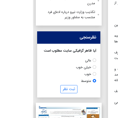
از
مدرن
تکذیب وزارت نیرو درباره ادعای فرد
منتسب به مشاور وزیر
ین
جه
نظرسنجی
ها
آیا ظاهر گرافیکی سایت مطلوب است
رف
یت
عالی
خیلی خوب
 و
خوب
حد
نه
متوسط
ثبت نظر
دف
شی