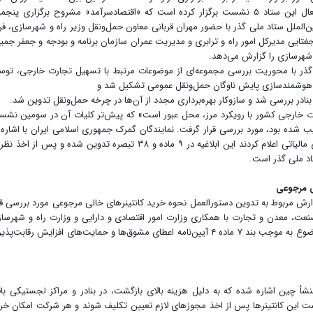
ترانزیت بین‌الملل ستاد ملی گذر به عنوان یک کیته فعال این ستاد ۵ نشست برگزار کرده است که «اقتصادسرآمد» مشروح برگزاری پن
لملل ستاد ملی گذر با حضور مهران قربانی معاون حمل‌ونقل وزیر راه و شهرسازی، فر
یی مدیرکل امور راه و ترابری و مدیریت عمران سازمان برنامه و بودجه و جعفر جمی
 شهرسازی را گزارش می‌دهد.
 گذر با محوریت بررسی مجموعه‌ای از موضوعات مرتبط با تسهیل تجارت خارجی، توس
و هوشمندسازی پایش ناوگان حمل‌ونقل عمومی تشکیل شد و
نادر بررسی شد و سازوکار بهره‌برداری مجدد از آن‌ها در چرخه حمل‌ونقل تدوین شد.
رت خارجی کشور با رویکرد مرز، محل عبور است» که پیش‌تر کلیات آن در سومین نش
شده بود، مورد بررسی قرار گرفت. نمایندگان گمرک جمهوری اسلامی ایران با اشاره 
اصلاحات انجام‌شده در برخی حوزه‌ها از جمله بخش‌های مالیاتی اعلام کردند این ابلاغیه در ۹ ماده و ۳۸ تبصره تدوین شده و پس از ا
اد ملی گذر است.
لی مرجوعی
رش مربوط به تدوین دستورالعمل نحوه خرید کانتینرهای خالی مرجوعی مورد بررسی قر
صنعت، معدن و تجارت با همکاری وزارت امور اقتصادی و دارایی و وزارت راه و شهرسا
مکلف به تهیه و نهایی‌سازی دستورالعمل اجرایی این موضوع به موجب بند ۷ ماده ۴ آیین‌نامه اعطای مشوق‌ها و حمایت‌های افزایش رقابت‌
نشأ چین اشاره شده که به دلیل هزینه بالای بازگشت، در بنادر و مراکز لجستیکی با
است این کانتینرها پس از اخذ مجوزهای لازم تعیین تکلیف شوند و هر شرکت امکان خر