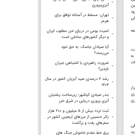
آبزی‌پروری
جمین
ود
تهران- مسقط در آستانه توافق برای
لی
هرمز
عه
امنیت بومی در دریای خزر مطلوب ایران
و دیگر کشورهای ساحلی است
آیا صیادان جاسک به حق خود
ست
می‌رسند؟
به
خذ نظرات
ضرورت راهبردی یا اشتباهی جبران
ناپذیر؟
رشد ۷ درصدی صید آبزیان کشور در سال
۱۴۰۴
ار
زی
بندر صیادی کیاشهر؛ زیرساخت پشتیان
پذیری
آبزی پروری دریایی در شرق خزر
ثبت تردد بیش از ۵ میلیون و ۲۰۰ هزار
زائر حسینی از مرزهای اربعینی کشور در
سفرهای رفت و برگشت
قی
ید
برق خط مقدم خاموش جنگ های