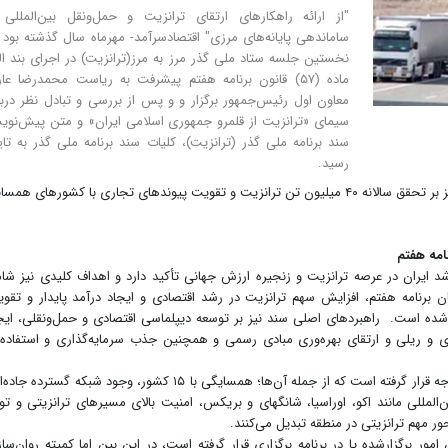
"از ارائه راهکارهای ارتقای ترانزیت و حمل‌ونقل بین‌المللی 
ساماندهی پایانه‌های مرزی" اقتصادسرآمد- مهرماه سال گذشته بود 
نخستین جلسه ستاد ملی گذر مرز به مرز(ترانزیت) در اجرای بند ا
ماده (۵۷) قانون برنامه هفتم پیشرفت به ریاست محمدرضا عا
معاون اول رئیس‌جمهور برگزار و و پس از بررسی و تبادل نظر دربا
سیمای «ترانزیت از قلمرو جمهوری اسلامی ایران» و متن پیش‌نو
سند برنامه ملی گذر (ترانزیت)، کلیات سند برنامه ملی گذر به تای
رسید.
به گزارش اقتصادسرآمد، پس از آن دی ماه ۱۴۰۴، با تمرکز بر تحقق سالانه ۴۰ میلیون تن ترانزیت و تقویت پیوندهای تجاری با کشورهای هم
رشد ایران در عرصه ترانزیت و زنجیره ارزش جهانی تأکید دارد و اهداف کلیدی نیز شا
الا تا پایان برنامه هفتم، افزایش سهم ترانزیت در رشد اقتصادی و ایجاد درآمد پایدار و تقو
ده است. راهبردهای اصلی سند نیز بر توسعه دیپلماسی اقتصادی و حمل‌ونقلی، ایج
 و ریلی و ارتقای بهره‌وری مبادی رسمی و همچنین جذب سرمایه‌گذاری و استفاده 
در این چشم انداز مزیت‌های ترانزیتی ایران نیز مورد توجه قرار گرفته است که از جمله آن‌ها؛ همسایگی با ۱۵ کشور، وجود شبکه گسترده
المللی مانند اکو، اوراسیا، شانگهای و بریکس، امنیت بالای مسیرهای ترانزیتی و تو
هم ترانزیتی در منطقه تبدیل می‌کنند.
 برگزارشده یا در برنامه برگزاری قرار گرفته است، در این بین اما کمیته روان‌سا