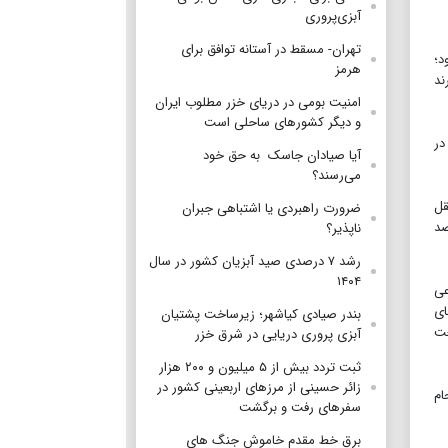
آبزی‌پروری
تهران- مسقط در آستانه توافق برای
د؛
هرمز
ند
امنیت بومی در دریای خزر مطلوب ایران
و دیگر کشورهای ساحلی است
در
آیا صیادان جاسک به حق خود
می‌رسند؟
قل
ضرورت راهبردی یا اشتباهی جبران
 حالی که امروز به‌خوبی روشن شده است که بیش از ۸۵ درصد
ناپذیر؟
رشد ۷ درصدی صید آبزیان کشور در سال
۱۴۰۴
عی
ای
بندر صیادی کیاشهر؛ زیرساخت پشتیان
عت
آبزی پروری دریایی در شرق خزر
ثبت تردد بیش از ۵ میلیون و ۲۰۰ هزار
زائر حسینی از مرزهای اربعینی کشور در
ام
سفرهای رفت و برگشت
برق خط مقدم خاموش جنگ های