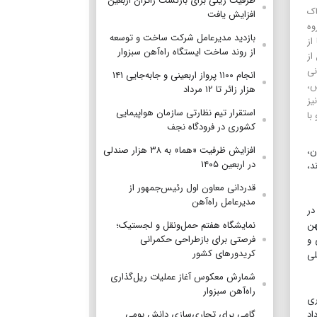
ظرفیت ریلی برای بازگشت زائران اربعین
اک
افزایش یافت
وه
بازدید مدیرعامل شرکت ساخت و توسعه
از
از روند ساخت ایستگاه راه‌آهن سبزوار
از
نی
انجام ۱۱۰۰ پرواز اربعینی و جابه‌جایی ۱۴۱
س،
هزار زائر تا ۱۲ مرداد
 نیز
استقرار تیم‌ نظارتی سازمان هواپیمایی
با
کشوری در فرودگاه نجف
افزایش ظرفیت «هما» به ۳۸ هزار صندلی
هان،
در اربعین ۱۴۰۵
د،
قدردانی معاون اول رئیس‌جمهور از
مدیرعامل راه‌آهن
در
هن
نمایشگاه هفتم حمل‌ونقل و لجستیک؛
فرصتی برای بازطراحی حکمرانی
 و
کریدورهای کشور
لی
شمارش معکوس آغاز عملیات ریل‌گذاری
راه‌آهن سبزوار
ری
اد
گامی برای تجاری‌سازی دانش بومی