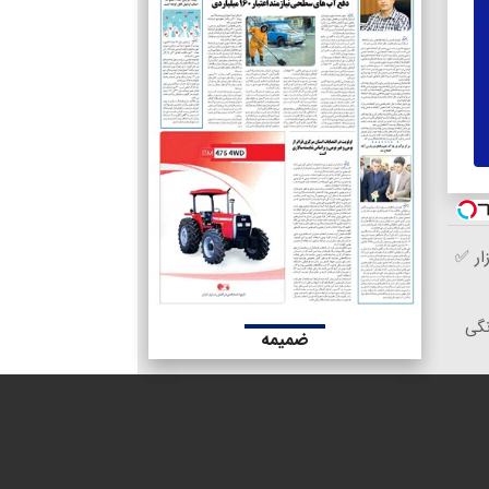
ار ✅
 خانگی
ضمیمه