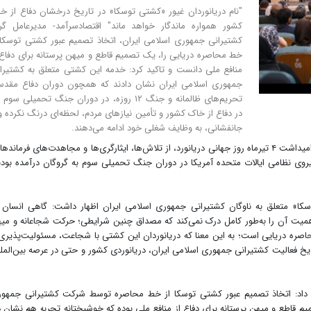
"نام دریانوردان غیور «کشتی توسکا» در تاریخ درخشان دفاع از خ
کشور همواره ماندگار خواهد ماند" اقتصادسرآمد- مدیرعامل گر
کشتیرانی جمهوری اسلامی ایران، اتخاذ تصمیم عبور کشتی توسکا 
خط محاصره دریایی را، یک تصمیم قاطع و میهن پرستانه برای دفاع 
منافع ملی دانست و تاکید کرد: خدمه این کشتی متعلق به کشتیرا
جمهوری اسلامی ایران نشان دادند که همچون دوران دفاع مقد
تحریم‌های ظالمانه و جنگ ۱۲ روزه، در دوران جنگ تحمیلی سوم
در دفاع از خاک کشور و تأمین نیاز‌های مردم، لحظه‌ای درنگ نکرده و 
جانفشانی، به وظایف شغلی خود ادامه می‌دهند.
به گزارش اقتصادسرآمد، محمدرضا مدرس خیابانی با گرامیداشت ۴ تیرماه روز جهانی دریانورد، از تلاش‌ها، ایثارگری‌ها و مجاهدت‌های فرماند
روی نظامی ایالات متحده آمریکا در دوران جنگ تحمیلی سوم به گروگان درآمده بودن
سکا» متعلق به ناوگان کشتیرانی جمهوری اسلامی ایران اظهار داشت: گاهی انسان 
 اهمیت آن را به‌طور کامل درک نمی‌کند که مصداق چنین شرایطی؛ حرکت شجاعانه و می
حاصره دریایی است؛ به این معنا که دریانوردان این کشتی با شجاعت، مسئولیت‌پذیری
ریخ فعالیت کشتیرانی جمهوری اسلامی ایران، دریانوردی کشور و حتی در عرصه بین‌المل
ه داد: اتخاذ تصمیم عبور کشتی توسکا از خط محاصره توسط شرکت کشتیرانی جمهو
م قاطع و میهن پرستانه برای دفاع از منافع ملی بوده که خوشبختانه تجربه هم نشان د