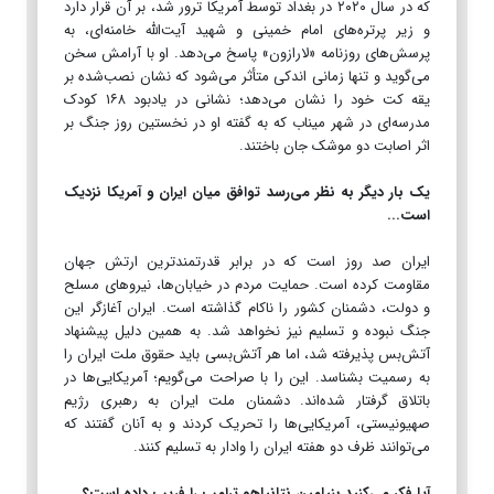
که در سال ۲۰۲۰ در بغداد توسط آمریکا ترور شد، بر آن قرار دارد
و زیر پرتره‌های امام خمینی و شهید آیت‌الله خامنه‌ای، به
پرسش‌های روزنامه «لارازون» پاسخ می‌دهد. او با آرامش سخن
می‌گوید و تنها زمانی اندکی متأثر می‌شود که نشان نصب‌شده بر
یقه کت خود را نشان می‌دهد؛ نشانی در یادبود ۱۶۸ کودک
مدرسه‌ای در شهر میناب که به گفته او در نخستین روز جنگ بر
اثر اصابت دو موشک جان باختند.
یک بار دیگر به نظر می‌رسد توافق میان ایران و آمریکا نزدیک
است...
ایران صد روز است که در برابر قدرتمندترین ارتش جهان
مقاومت کرده است. حمایت مردم در خیابان‌ها، نیروهای مسلح
و دولت، دشمنان کشور را ناکام گذاشته است. ایران آغازگر این
جنگ نبوده و تسلیم نیز نخواهد شد. به همین دلیل پیشنهاد
آتش‌بس پذیرفته شد، اما هر آتش‌بسی باید حقوق ملت ایران را
به رسمیت بشناسد. این را با صراحت می‌گویم؛ آمریکایی‌ها در
باتلاق گرفتار شده‌اند. دشمنان ملت ایران به رهبری رژیم
صهیونیستی، آمریکایی‌ها را تحریک کردند و به آنان گفتند که
می‌توانند ظرف دو هفته ایران را وادار به تسلیم کنند.
آیا فکر می‌کنید بنیامین نتانیاهو ترامپ را فریب داده است؟