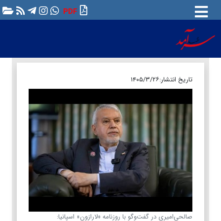
PDF
تاریخ انتشار:
۱۴۰۵/۳/۲۶
صالحی‌امیری در گفت‌وگو با روزنامه «لارازون» اسپانیا: