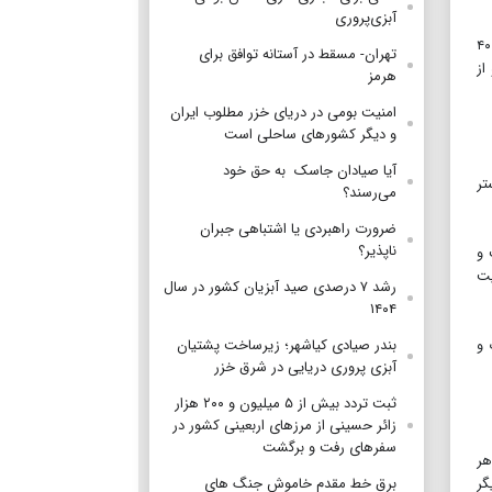
آبزی‌پروری
سرپرست دبیرخانه شورای‌عالی مناطق آزاد و ویژه اقتصادی با اشاره به تجربه موفق استفاده از اختیارات ویژه و مدیریت چابک در دوران جنگ ۴۰
تهران- مسقط در آستانه توافق برای
از
هرمز
امنیت بومی در دریای خزر مطلوب ایران
و دیگر کشورهای ساحلی است
آیا صیادان جاسک به حق خود
تر
می‌رسند؟
ضرورت راهبردی یا اشتباهی جبران
ناپذیر؟
 و
یت
رشد ۷ درصدی صید آبزیان کشور در سال
۱۴۰۴
بندر صیادی کیاشهر؛ زیرساخت پشتیان
 و
آبزی پروری دریایی در شرق خزر
ثبت تردد بیش از ۵ میلیون و ۲۰۰ هزار
زائر حسینی از مرزهای اربعینی کشور در
سفرهای رفت و برگشت
هر
برق خط مقدم خاموش جنگ های
گر