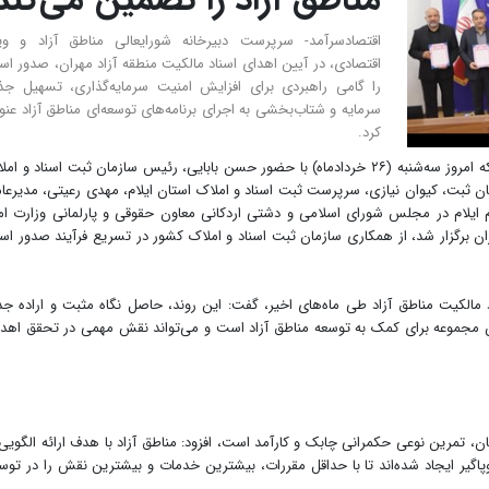
اقتصادسرآمد- سرپرست دبیرخانه شورایعالی مناطق آزاد و وی
اقتصادی، در آیین اهدای اسناد مالکیت منطقه آزاد مهران، صدور اسن
را گامی راهبردی برای افزایش امنیت سرمایه‌گذاری، تسهیل ج
سرمایه و شتاب‌بخشی به اجرای برنامه‌های توسعه‌ای مناطق آزاد عنو
کرد.
به گزارش اقتصادسرآمد، حسین فردوسی، در این آیین که امروز سه‌شنبه (۲۶ خردادماه) با حضور حسن بابایی، رئیس سازمان ثبت اسناد و 
ان ثبت، کیوان نیازی، سرپرست ثبت اسناد و املاک استان ایلام، مهدی رعیتی، مدیرعا
م ایلام در مجلس شورای اسلامی و دشتی اردکانی معاون حقوقی و پارلمانی وزارت ام
ان برگزار شد، از همکاری سازمان ثبت اسناد و املاک کشور در تسریع فرآیند صدور اسن
د مالکیت مناطق آزاد طی ماه‌های اخیر، گفت: این روند، حاصل نگاه مثبت و اراده ج
ن مجموعه برای کمک به توسعه مناطق آزاد است و می‌تواند نقش مهمی در تحقق اهد
ان، تمرین نوعی حکمرانی چابک و کارآمد است، افزود: مناطق آزاد با هدف ارائه الگویی 
اگیر ایجاد شده‌اند تا با حداقل مقررات، بیشترین خدمات و بیشترین نقش را در توس