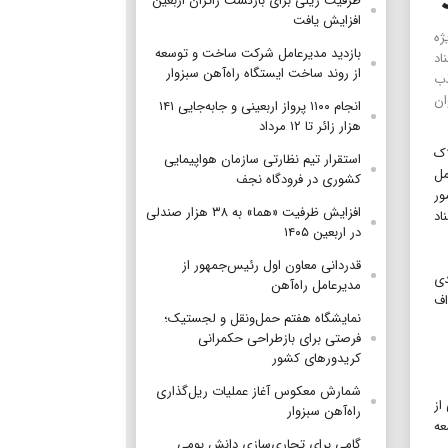
ظرفیت ریلی برای بازگشت زائران اربعین
افزایش یافت
ژه
بازدید مدیرعامل شرکت ساخت و توسعه
اد
از روند ساخت ایستگاه راه‌آهن سبزوار
ذب
ان
انجام ۱۱۰۰ پرواز اربعینی و جابه‌جایی ۱۴۱
هزار زائر تا ۱۲ مرداد
املاک
استقرار تیم‌ نظارتی سازمان هواپیمایی
مل
کشوری در فرودگاه نجف
ور
افزایش ظرفیت «هما» به ۳۸ هزار صندلی
اد
در اربعین ۱۴۰۵
قدردانی معاون اول رئیس‌جمهور از
دی
مدیرعامل راه‌آهن
اف
نمایشگاه هفتم حمل‌ونقل و لجستیک؛
فرصتی برای بازطراحی حکمرانی
کریدورهای کشور
شمارش معکوس آغاز عملیات ریل‌گذاری
از
راه‌آهن سبزوار
عه
گامی برای تجاری‌سازی دانش بومی