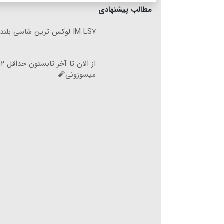
مطالب پیشنهادی
IM LS۷ لوکس ترین شاسی بلند برقی ایران
میسوزونی🧨