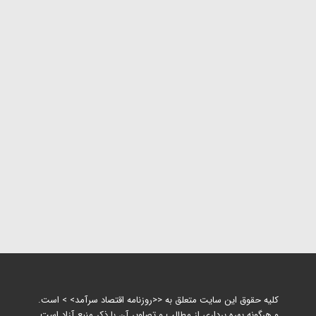
کلیه حقوق این سایت متعلق به <<روزنامه اقتصاد سرآمد> > است.
و هرگونه بهره برداری از مطالب و تصاویر آن با ذکر منبع آزاد است.