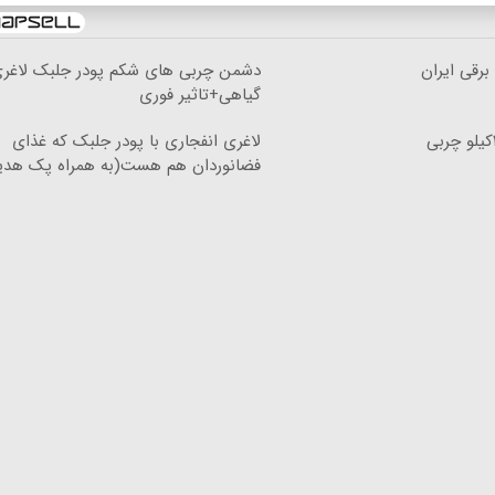
دشمن چربی های شکم پودر جلبک لاغری
گیاهی+تاثیر فوری
از الان تا آخر تابستون حداقل ۱۲کیلو چربی
لاغری انفجاری با پودر جلبک که غذای
فضانوردان هم هست(به همراه پک هدی