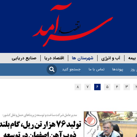
بیمه
آب و انرژی
شهرستان ها
اقتصاد دریا
صنایع دریایی
 روز
پیوندها
تماس با ما
۸
۷
۶
۵
۴
۳