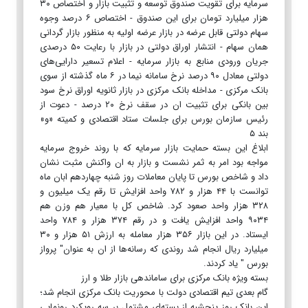
سرمایه برای تقویت صندوق توسعه و تثبیت بازار و اختصاص ۳۰
هزار میلیارد تومان برای این صندوق - اختصاص ۶ درصد وجوه
سهام دولتی قابل عرضه در بازار عرضه اولیه به منظور بازار گردانی
همان سهام - انتشار اوراق دولتی در بازار با رعایت ۵۰ درصدی
جریان ورودی منابع به بازار سرمایه - اعلام تسعیر دارایی‌های
دولتی معادل ۹۰ درصد نرخ سامانه نیما در ۶ ماه گذشته از سوی
بانک مرکزی - مداخله بانک مرکزی در بازار ثانویه اوراق نرخ سود
بین بانکی برای تثبیت ان در سقف نرخ ۲۰ درصد - دعوت از
رئیس سازمان بورس برای جلسات ستاد اقتصادی و کمیته «و»
بند ۵
ابلاغ این بسته حمایت بازار سرمایه که با روند خروج سرمایه
مواجه بود امر به ثمر نشست و بازار به ان واکنش مثبت نشان
داد و شاخص بورس تا پایان معاملات روز شنبه چهاردهم ابان ماه
توانست با ۴۴ هزار و ۷۸۲ واحد افزایش تا رقم یک میلیون و
۳۲۸ هزار واحد صعود کرد. شاخص کل با معیار هم وزن هم
۹۰۳۴ واحد افزایش یافت و در رقم ۳۷۴ هزار و ۷۸۴ واحد
ایستاد. در این بازار ۳۵۶ هزار معامله به ارزش ۵۱ هزار و ۳۰
میلیارد ریال انجام شد روندی که رسانه‌ها از ان به عنوان" پرواز
بورس " یاد کردند.
بسته ویژه بانک مرکزی برای ساماندهی بازار طلا و ارز
گام بعدی تیم اقتصادی دولت با محوریت بانک مرکزی انجام شد؛
این بانک روز پنجشبه از بسته‌ای مشتمل بر سه رویکرد رونمایی