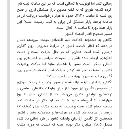
رسانی کنند اما اولویت با کسانی است که در این سامانه ثبت نام
کرده اند.به طوری که به گفته معاون بازار متشکل ارزی از صبح
روز شنبه تا ساعت ۱۲:۳۰، حدود ۵ هزار درخواست دریافت ارز در
سامانه برخط بازار متشکل ارز ایران به ثبت رسیده است" این
بازار همه روزه تا ساعت ۱۸ فعال است.
مسیر صحیح قطار اقتصاد کشور
نگاهی به مجموعه اقدامات تیم اقتصادی دولت سیزدهم نشان
می‌دهد که قطار اقتصاد کشور در شرایط تحریمی ریل گذاری
درستی شده است قطاری که در حال حرکت است و دست
اندازهای ایجاد شده ناشی از تحولات سیاسی و فشارهای بین
المللی ممکن است مسیر را ناهموار سازد اما حرکت پیشرفت
کشور را متوقف نخواهد کرد و حرکت قطار اقتصاد در حین ریل
گذاری جدید مسیری روبه جلو را طی می‌کند.
نگاهی به امار و ارقام ارائه شده از سوی رئیس کل بانک مرکزی
در خصوص تأمین ارز مورد نیاز برای واردات کالاهای اساسی و
نهاده‌های تولیدی نشان می‌دهد که از ابتدای سال تا روز
چهارشنبه ۱۱ آبان‌ماه حدود ۲۶.۵ میلیارد دلار در سامانه نیما
معامله انجام شده است و نسبت به مدت مشابه سال گذشته ۶۷
درصد در سامانه یاد شده در عرضه‌ها و معاملات رشد داشتیم.
همچنین کل تأمین ارز برای واردات کشور در بازه زمانی یاد شده
معادل ۳۸.۵ میلیارد دلار بوده است که نسبت به دوره مشابه