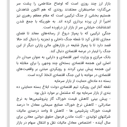
بازار ارز چند روزی است که اوضاع متلاطمی را پشت سر
می‌گذارد؛ صاحبنظران معتقدند روندی که هم اکنون شاهدش
هستیم بخشی از جنگ ترکیبی است که مقام معظم رهبری نیز
اخیراً از ان پرده برداری کرده اند. به طوریکه با جمع شدن
اغتشاشات خیابانی سر از بازار ارز دراورده است.
جنگی ترکیبی که با پمپاژ دروغ از رسانه‌های معاند تا فضای
مجازی تلاش کرد تا شعله جنگ داخلی و تجزیه را دنبال کند حالا
قصد دارد تا با پمپاژ شایعه در بازارهای مالی پازلی دیگر از این
جنگ را اینبار در عرصه اقتصادی دنبال کند.
بانک مرکزی و وزارت امور اقتصادی و دارایی به عنوان میدان دار
اصلی این هجمه اقتصادی بسته‌ای چند وجهی را برای مقابله با
این هجمه پیش بینی کردند و رویکردی مبتنی بر واقعیت‌های
اقتصادی در مواجه با این جنگ اقتصادی اتخاذ کرده است.
بسته ده ماده‌ای حمایت از بازار سرمایه
نقطه آغاز این رویکرد تیم اقتصادی دولت ابلاغ بسته حمایتی ده
بندی از بازار سرمایه بود که مشتمل بر موارد ذیل بود:
- پیش بینی کاهش قیمت خوراک گاز پتروشیمی‌ها به نرخ
صادراتی - کاهش نرخ خوراک صنایع سیمانی معادل ۱۰ درصد
قیمت خوراک پترشیمی ها - کاهش ۵ واحد درصدی مالیات
شرکتهای تولیدی - ثابت ماندن فرمول حقوق دولتی معادن برای
سال آینده - اختصاص معادل مالیات نقل و انتقال سهام در بازار