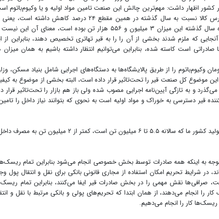
در کشور اظهار داشت: مهم‌ترین چالش این صنعت تامین مواد اولیه و یا وکیوم‌باتوم اس
به نحوی که اکنون عرضه وکیوم‌باتوم پالایشگاه‌ها به بورس کالا نسبت به سال گذشته در همین مقطع ۲۴ درصد کاهش داشته است، 
امسال ۲ میلیون و ۶۸۶ هزار تن وکیوم‌باتوم عرضه شده سال گذشته این میزان ۳ میلیون و ۵۵۶ هزار تن بوده است، معنای آن این 
ز آنجایی که ملزم شدند بخشی از آن را را به قیر تهاتری تخصیص دهند، بنابراین از ا
با صادراتی است کاسته شده، بنابراین می‌توانیم انتظار داشته باشیم به همان میزان 
کلف شده که ۱۹ هزار میلیارد تومان وکیوم‌باتوم را از طریق پالایشگاه‌ها به دستگاه‌های اجرایی شامل بنیاد مسکن، وز
ین موضوع کل صنعت قیر را تحت‌تاثیر قرار داده است، البته بخشی از موضوع به کیف
نون برمی‌گردد، اکنون ۸ ماه از سال می‌گذرد و به تازگی آیین‌نامه اجرایی مصوب شده ولی باز هم بازار را تحت‌تاثیر قرار د
نده قیر دسترسی به خوراک و مواد اولیه است به نحوی که بتوانند نیاز داخل را تامین
این فعال حوزه صنعت قیر گفت: از مجموع کل ظرفیت تولید کشور ما که سالانه ۵.۵ تا ۶ میلیون تن است، کمتر از ۲ میلیون تن به 
ا توجه به اینکه همه صادرات توسط بخش خصوصی انجام می‌شود بنابراین تمام ریسک‌ه
در شرایط تحریم امکان استفاده از مجاری قانونی بانکی برای نقل و انتقال پول وج
ست، صرافی‌ها نقش مهمی را در بخش صادرات قیر ایفا می‌کنند، بنابراین تمام ریسک 
 را انجام می‌دهند، از همان ابتدا که تحریم‌های پولی و بانکی مرتبط با نقل و انتق
یسک‌ها کار را انجام می‌دهیم.