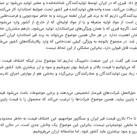
داد: قیری که در ایران توسط تولیدکنندگان شناخته‌شده و معتبر تولید می‌شود بر مبن
دریافت می‌کنند، عمده واحدهای تولیدکننده قیر کشور تحت ضوابط استاندارد کار می‌کنند
یدکنندگانی داریم که به برند قیر ایران لطمه می‌زنند و به خاطر سودجویی و فرصت‌طلبی 
 است از مواد اولیه متفرقه و یا از مواد اولیه‌ای که از خارج از کشور وارد می‌شود
‌کنند، اگرچه قیری که با همان ویژگی‌های غیراستاندارد تولید می‌شود، بازهم مشتریان خ
ان اهمیت ندارد. در هر حال همین موضوع می‌تواند به برند قیر استاندارد ایران آس
 شد: در مجموع باتوجه به ویژگی کیفی نفت‌خامی که وارد پالایشگاه‌های کشور می‌ش
ت قابل قبولی دارد، بنابراین مشکلی از این لحاظ نیست.
ت قیر گفت: در این صنعت دامپینگ نداریم اما موضوع بدتر اینکه اختلاف قیمت ق
 که می‌توانیم با قیمت بالاتر و شرایط بهتر بفروشیم و سود و ارز بیشتری عاید کشور شو
بت زیاد بین تولیدکنندگان و صادرکنندگان برمی‌گردد و بخشی هم از عوارض اجرای نادر
 ازای حق‌المعل شرکت‌های قیرساز تخصیص می‌دهند و برخی موضوعات باعث می‌شود قی
 پایین بیاید، همین موضوع شرکت‌ها را ترغیب می‌کند که محصول را با قیمت پایین‌
ورزشکار خاطرنشان کرد: اکنون ما با اختلاف قیمت ۲۰۵ تا ۲۱۰ دلاری قیمت قیر ایران و سنگاپور مواجهیم، این اختلاف قیمت به خاطر محد
قل تا ۱۰۰ دلار توجیه دارد، اما مابقی توجیه‌پذیر نیست، بنابراین این موضوع یک چالش جدی است، در حالی که
وری و سود بیشتری عاید کشور شود، اما متاسفانه ارزان می‌فروشیم.