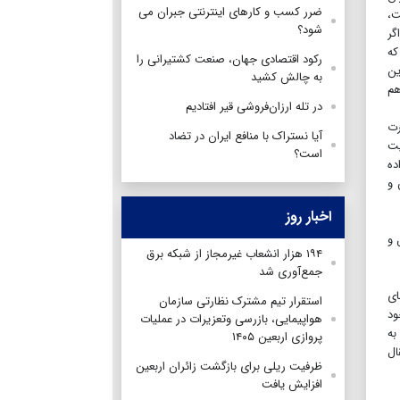
ضرر کسب و کارهای اینترنتی جبران می
ت،
شود؟
یعنی اگر
نیست که
رکود اقتصادی جهان، صنعت کشتیرانی را
ین
به چالش کشید
هم
در تله ارزان‌فروشی قیر افتادیم
ارت
آیا نستراک با منافع ایران در تضاد
یت
است؟
اده
 و
اخبار روز
مصرف داخل و
۱۹۴ هزار انشعاب غیرمجاز از شبکه برق
جمع‌آوری شد
ای
استقرار تیم مشترک نظارتی سازمان
ود
هواپیمایی، بازرسی وتعزیرات در عملیات
به
پروازی اربعین ۱۴۰۵
ال
ظرفیت ریلی برای بازگشت زائران اربعین
افزایش یافت