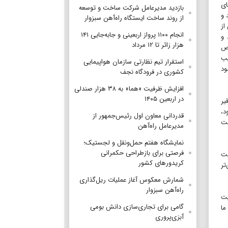
ای
بازدید مدیرعامل شرکت ساخت و توسعه
 و
از روند ساخت ایستگاه راه‌آهن سبزوار
از
انجام ۱۱۰۰ پرواز اربعینی و جابه‌جایی ۱۴۱
 و
هزار زائر تا ۱۲ مرداد
اص
یب
استقرار تیم‌ نظارتی سازمان هواپیمایی
ود
کشوری در فرودگاه نجف
افزایش ظرفیت «هما» به ۳۸ هزار صندلی
در اربعین ۱۴۰۵
یر
د،
قدردانی معاون اول رئیس‌جمهور از
ست
مدیرعامل راه‌آهن
نمایشگاه هفتم حمل‌ونقل و لجستیک؛
فرصتی برای بازطراحی حکمرانی
مت
کریدورهای کشور
تر
شمارش معکوس آغاز عملیات ریل‌گذاری
راه‌آهن سبزوار
ودیت
گامی برای تجاری‌سازی دانش بومی
 ما
آبزی‌پروری