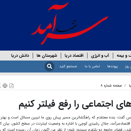
 و بیمه
آب و انرژی
اقتصاد دریا
شهرستان ها
دانش دریا
 روز
پیوندها
تماس با ما
ا
صفحه شماره ۸
های اجتماعی را رفع فیلتر کنیم
س گفت: بنده معتقدم که راهگشاترین مسیر پیش روی ما تبیین مسائل است و بهتر
اقتصادسرآمد، جلال رشیدی کوچی با اشاره به وضعیت اینترنت در سطح کشور، بیان کر
 شدن فضای جامعه دو پلتفرم مسدود شود؛ از نظر من اکنون زمان آن رسیده است که ر