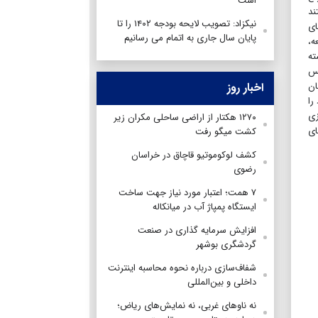
است
ردم داشتند
نیکزاد: تصویب لایحه بودجه ۱۴۰۲ را تا
ای
پایان سال جاری به اتمام می رسانیم
ه،
ته
لس
ان
اخبار روز
را
زی
۱۲۷۰ هکتار از اراضی ساحلی مکران زیر
ای
کشت میگو رفت
کشف لوکوموتیو قاچاق در خراسان
رضوی
۷ همت؛ اعتبار مورد نیاز جهت ساخت
ایستگاه پمپاژ آب در میانکاله
افزایش سرمایه گذاری در صنعت
گردشگری بوشهر
شفاف‌سازی درباره نحوه محاسبه اینترنت
داخلی و بین‌المللی
نه ناوهای غربی، نه نمایش‌های ریاض؛