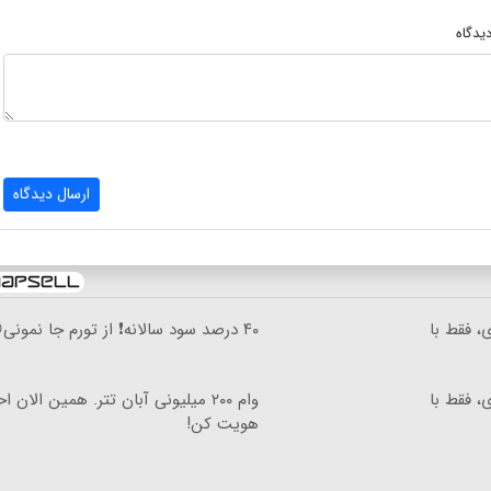
یدگاه
ارسال دیدگاه
وری، فقط با
۴۰ درصد سود سالانه❗ از تورم جا نمونی😲
وری، فقط با
وام ۲۰۰ میلیونی آبان تتر. همین الان اح
هویت کن!