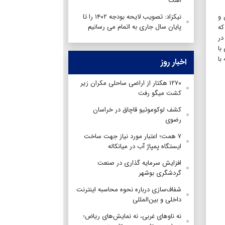
است
 و
نیکزاد: تصویب لایحه بودجه ۱۴۰۲ را تا
پایان سال جاری به اتمام می رسانیم
که
در
با
 با
اخبار روز
۱۲۷۰ هکتار از اراضی ساحلی مکران زیر
کشت میگو رفت
کشف لوکوموتیو قاچاق در خراسان
رضوی
۷ همت؛ اعتبار مورد نیاز جهت ساخت
ایستگاه پمپاژ آب در میانکاله
افزایش سرمایه گذاری در صنعت
گردشگری بوشهر
شفاف‌سازی درباره نحوه محاسبه اینترنت
داخلی و بین‌المللی
نه ناوهای غربی، نه نمایش‌های ریاض؛