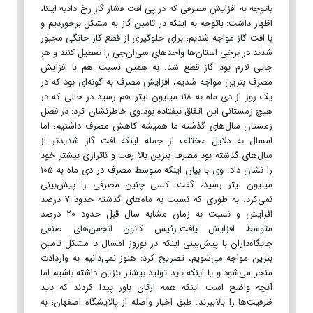
باتوجه به افزایش مصرفی که در پی افت فشار گاز رخ دادبه ایلنا،
اظهار داشت: باتوجه به اینکه در تامین گاز به مشکل برخوردیم و
با افت گاز مواجه شدیم، برای جلوگیری از قطع گاز خانگی مجبور
شدند در برخی استان‌ها واحدهای سی‌ان‌جی را تعطیل کنند و هر
جایی لازم بود گاز قطع شد. به همین نسبت هم با افزایش
مصرف بنزین مواجه شدیم، افزایش مصرف به گونه‌ای بود که در
یک روز از دی ماه به ۱۱۸ میلیون لیتر هم رسید در حالی که در
هیچ زمستانی این اتفاق نیفتاده بود.وی خاطرنشان کرد: در فصل
زمستان سال‌های گذشته ما همیشه کاهش مصرف داشتیم، اما
امسال به دلایل مختلف از جمله اینکه افت گاز شدیدتر از
سال‌های گذشته بود مصرف بنزین بالا رفت و ناترازی بیشتر خود
را نشان داد. وی با بیان اینکه متوسط مصرف در دی ماه به ۱۰۵
میلیون لیتر رسید، گفت: کسی چنین مصرفی را پیش‌بینی
نمی‌کرد، به طوری که نسبت به ماه‌های گذشته حدود ۷ درصد
افزایش و نسبت به زمان مشابه سال قبل حدود ۲۰ درصد
متوسط افزایش یافت.رئیس کانون انجمن‌های صنفی
جایگاه‌داران با پیش‌بینی اینکه در نوروز امسال با مشکل تامین
بنزین مواجه می‌شویم، تصریح کرد: هنوز نمی‌دانیم به واردادت
منجر می‌شود و یا اینکه باید تولید بیشتر بنزین داشته باشیم اما
آنچه واضح است اینکه همه ارکان باور پیدا کردند که باید
ظرفیت‌ها را بالاببرند. طبق اخبار واصله از پالایشگاه اصفهان؛ به