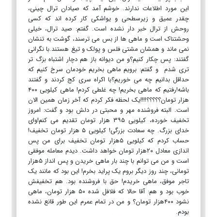
این مورد اطلاعات ندارند. خوشم آمد که صیادان ترال چینی،
چقدر عمیق و زیرسطحی و یواشکی کار کرده اند که کسی
روحش از ترال خبر دار نشده است. گفتم: صید ترال، خیلی
وحشتناک است و ماهی ها از بس می ترسند، گوشت به تنشان
نمی ماند و همشان مشتی فلس و پولک و تیغ هستند.با نگرانی
گفتند: پس چکار کنیم؟و من دیوانه باز هم دچار اشتباه بزگ تر
تری شدم و گفتم: برویم ماهی بخریم خودمان سرخ کنیم که
حداقل بدانیم چه می خوریم؟با اکراه سری کج کردند و گفتند
باشه!رفتیم که ماهی بخریم! چه غلطی کردم! ماهی کیلویی ۴۰۰
هزار تومان؟؟؟؟؟!!!!یک لحظه فکر کردم که آخر زمان همین الان
است. البته فروشنده مهر و محبتی در دلش بود و گفت: امروز
تخفیف خورده، کیلویی ۳۹۵ هزار تومان تقدیم می کنم!وای
خدای بزرگ. چه سعادت بزرگی! کیلویی ۵ هزار تومان تخفیف!
حساب کردم که کیلویی ۵هزار تومان تخفیف برای من پس
اندازی معادل ۲۰هزار تومان خواهد داشت. دیدم معامله موفقی
است و من می توانم با چند بار ماهی خریدن و پس انداز ۵هزار
تومانی، چند روز دیگر بروم یک پراید بخرم! این بود که مانند یک
تاجر موفق، ماهی خریدم! حق با فروشنده بود. هم تخفیفش
خوب بود و هم: آقا حالا که فلافل شده ۵۰ هزار تومان، ماهی
نشود ۴۰۰هزار تومان؟ و من در تمام عمرم این طور قانع نشده
بودم.