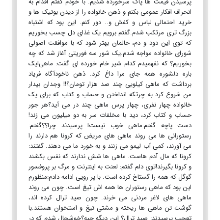
پرسیدن قیمت ها پاک سرخورده شدیم. با خودم گفتم اقدام به
انحراف افکار عمومی بکنم و ذهن خانواده را از دیدن بوتیک ها و
خرید احتمالی لباس و کفش و.. دور کنم. این بود که اشتباه
بزرگ تری مرتکب شدم.گفتم برویم یک غذای دل چسب بخوریم
که توی این دود و دم، حالمان بهتر شود که با موافقت اصولی
شورای خانواده مواجه شدم.یک شور سه فوریتی آغاز شد که چه
بخوریم؟ که نفهمیدم کدام شیر خام خورده ای گفت: ماهی!یک
باره دلشوره همه جای مرا داغ کرد. ذهن ناخودآگاه فریاد
برداشت که ماهی کیلویی چند صد هزار تومان؟!! وجدان بیدار
من شروع کرد به چرتکه انداختن و حساب و کتاب که برای یک
خانواده چهار نفری، چهار پرس ماهی چند در می آید؟هر جور
حساب و کتاب کرد، دید با مخلفات سر به دو میلیون می زند!
دست پاچه گفتم:ماهی خوب نیست! پرسیدند چرا؟؟گفتم:
رستورانی ها می روند ماهی های مریض که کرونا هم دارند را
می آورند، کمی آب لیمو می زنند و به خورد ما می دهند. گفتند:
کرونا که مال آدم هاست. ماهی ها شش ندارند که نفس بکشند
و کرونا بگیرند!توی دلم گفتم: لعنت به اینترنت و مرگ بر پروفسور
گوگل که همه را گستاخ کرده است. با پر رویی ادامه دادم:منظورم
این بود که ماهی رستوران ها همه اش تیغ است. چون می روند
ماهی های لاغر مردنی می خرند. چون صید ترال کرده اند،
گوشت تن ماهی ها ریخته و مشتی تیغ و استخوان هستند.با
تعجب پرسیدند: صید ترال؟ این دیگه چیه؟خوشحال شدم که در