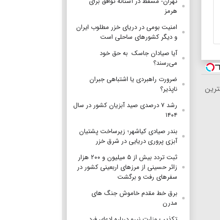
تهران- مسقط در آستانه توافق برای
هرمز
امنیت بومی در دریای خزر مطلوب ایران
و دیگر کشورهای ساحلی است
آیا صیادان جاسک به حق خود
می‌رسند؟
ضرورت راهبردی یا اشتباهی جبران
ترین
ناپذیر؟
رشد ۷ درصدی صید آبزیان کشور در سال
۱۴۰۴
بندر صیادی کیاشهر؛ زیرساخت پشتیان
آبزی پروری دریایی در شرق خزر
ثبت تردد بیش از ۵ میلیون و ۲۰۰ هزار
زائر حسینی از مرزهای اربعینی کشور در
سفرهای رفت و برگشت
برق خط مقدم خاموش جنگ های
مدرن
تکذیب وزارت نیرو درباره ادعای فرد