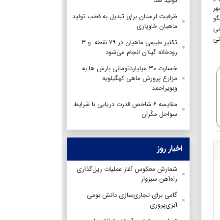
تولید شد
هر
ظرفیت لرستان برای تبدیل به قطب تولید
گو
ماهیان خاویاری
شی
تی
تکثیر طبیعی ماهیان در ۷۹ نقطه و ۳
رودخانه گیلان انجام می‌شود
خسارت ۳۰ میلیاردتومانی بارش ها به
مزارع پرورش ماهی کهگیلویه
وبویراحمد
مقایسه ۶ شاخص قدرت دریایی با شرایط
سواحل مکُران
اخبار روز
شمارش معکوس آغاز عملیات ریل‌گذاری
راه‌آهن سبزوار
گامی برای تجاری‌سازی دانش بومی
آبزی‌پروری