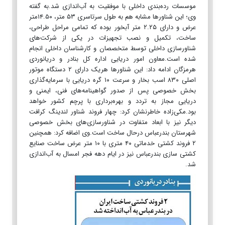
موسسات رده‌بندی داخلی با موفقیت به آب‌اندازی شد.به گفته
وی؛ این شناورها مشابه هم به طول سرتاسری ۵۳ متر، ۱۴.۵۰متر
عرض و دارای ۲.۲۵ متر آبخور بوده که تمامی مراحل طراحی،
ساخت، تکمیل و نصب تجهیزات در یکی از شرکت‌های
شناورسازی داخلی توسط متخصصان و کارشناسان داخلی انجام
شده است.معاون امور دریایی اداره کل بنادر و دریانوردی
هرمزگان ادامه داد: این شناورها هریک دارای ۲ دستگاه موتور
اصلی ۸۳۰ اسب بخار و سرعت ۱۰ گره دریایی با سرمایه‌گذاری
بخش خصوصی پس از صدور گواهینامه‌های فنی، ایمنی و
دریایی مجاز به تردد و بهره‌برداری با پرچم کشور خواهد
بود.مکی‌زاده خاطرنشان کرد: چهار فروند شناور لندینگ کرافت
دیگر نیز با ابعاد متفاوت در شناورسازی‌های بخش خصوصی
شهرستان بندرعباس درحال ساخت است.وی اضافه کرد: همچنین
۲ فروند کشتی خدماتی ۴۰ متری با ۱۰ متر عرض ساخت صنایع
کشتی سازی بندرعباس نیز در ایام دهه فجر امسال به آب‌اندازی
شد.