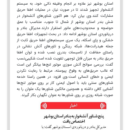
استان بوشهر نیز علاوه بر انجام وظیفه ذاتی خود، به سیستم
آتشخوار تجهیز شدند تا در صورت نیاز، در عملیات اطفا حریق
مشارکت کنند.وی بیان کرد: هم اکنون شناورهای آتشخوار در
شش بندر استان بوشهر از شمال تا جنوب، متناسب با عمق
حوضچه و محدودیت‌های مانور استقرار دارند.مدیرکل بنادر و
دریانوردی استان بوشهر ادامه داد: در بحث تجهیزات اطفا حریق
خشکی و پای اسکله، یک سری سیستم‌های اطفا حریق ثابت از
جمله هیدرانت‌هاا، شبکه رینگی و تاورهای آتش نشانی در
راستای حفاظت از تاسیسات بندری نصب شده و توان اطفا
حریق بنادر به میزان قابل توجهی تقویت شده است.شکیبی‌نسب
گفت: بررسی سوانح آتش سوزی موتور لنج‌ها بیانگر این است
که غالب حریق‌های به وقوع پیوسته، مرتبط با رعایت نکردن
ایمنی و خطای انسانی است.وی افزود: در همین راستا خدمه
شناورهای سنتی باید با اصول ایمنی کار بر روی موتور لنج‌ها
آشنایی کافی داشته و همچنین مالکین شناورها یک ملوان را به
صورت شبانه روزی بر روی شناورها به عنوان نگهبان بکار گیرند.