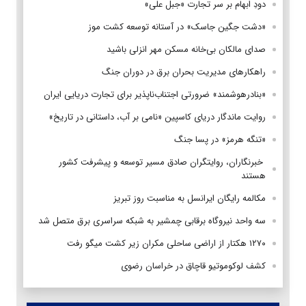
دودِ ابهام بر سر تجارت «جبل علی»
«دشت جگین جاسک» در آستانه توسعه کشت موز
صدای مالکان بی‌خانه مسکن مهر انزلی باشید
راهکارهای مدیریت بحران برق در دوران جنگ
«بنادرهوشمند» ضرورتی اجتناب‌ناپذیر برای تجارت دریایی ایران
روایت ماندگار دریای کاسپین «نامی بر آب، داستانی در تاریخ»
«تنگه هرمز» در پسا جنگ
‌ خبرنگاران، روایتگران صادق مسیر توسعه و پیشرفت کشور
هستند
مکالمه رایگان ایرانسل به مناسبت روز تبریز
سه واحد نیروگاه برقابی چمشیر به شبکه سراسری برق متصل شد
۱۲۷۰ هکتار از اراضی ساحلی مکران زیر کشت میگو رفت
کشف لوکوموتیو قاچاق در خراسان رضوی