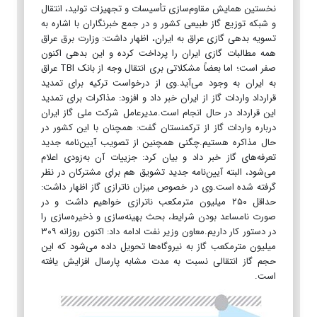
نخستین همایش مقاوم‌سازی تأسیسات و تجهیزات تولید، انتقال
و شبکه توزیع گاز طبیعی کشور و در جمع خبرنگاران با اشاره به
تسویه بدهی گازی عراق به ایران، اظهار داشت: وزارت برق عراق
همه مطالبات گازی ایران را پرداخت کرده و این بدهی اکنون
صفر است؛ اما بعضاً مشکلاتی بری انتقال وجه از بانک TBI عراق
به ایران به وجود می‌آید.وی از درخواست ترکیه برای تمدید
قرارداد واردات گاز از ایران خبر داد و افزود: مذاکرات برای تمدید
این قرارداد در حال انجام است.مدیرعامل شرکت ملی گاز ایران
درباره واردات گاز از ترکمنستان گفت: همچنان با این کشور در
حال مذاکره هستیم.چگنی همچنین از تصویب آیین‌نامه جدید
تعرفه‌های گاز خبر داد و بیان کرد: جزییات آن به‌زودی اعلام
می‌شود، البته آیین‌نامه جدید تشویق هم برای مشترکان در نظر
گرفته شده است.وی در خصوص میزان ناترازی گاز اظهار داشت:
حداقل ۲۵۰ میلیون مترمکعب ناترازی خواهیم داشت و در
صورت نامساعد بودن شرایط، بحث بهینه‌سازی و ذخیره‌سازی را
در دستور کار داریم.معاون وزیر نفت ادامه داد: اکنون روزانه ۳۰۹
میلیون مترمکعب گاز به نیروگاه‌ها تحویل داده می‌شود که این
حجم گاز انتقالی نسبت به مدت مشابه پارسال افزایش یافته
است.