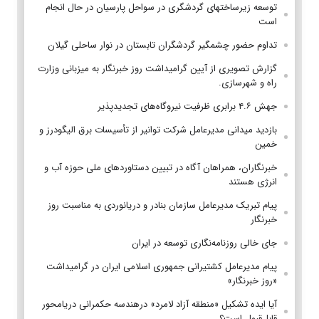
توسعه زیرساختهای گردشگری در سواحل پارسیان در حال انجام
است
تداوم حضور چشمگیر گردشگران تابستان در نوار ساحلی گیلان
گزارش تصویری از آیین گرامیداشت روز خبرنگار به میزبانی وزارت
راه و شهرسازی.
جهش ۴.۶ برابری ظرفیت نیروگاه‌های تجدیدپذیر
بازدید میدانی مدیرعامل شرکت توانیر از تأسیسات برق الیگودرز و
خمین
خبرنگاران، همراهان آگاه در تبیین دستاوردهای ملی حوزه آب و
انرژی هستند
پیام تبریک مدیرعامل سازمان بنادر و دریانوردی به مناسبت روز
خبرنگار
جای خالی روزنامه‌نگاری توسعه در ایران
پیام مدیرعامل کشتیرانی جمهوری اسلامی ایران در گرامیداشت
«روز خبرنگار»
آیا ایده تشکیل «منطقه آزاد لامرد» درهندسه حکمرانی دریامحور
قابل‌قبول است؟