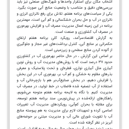
انتخاب مکان برای استقرار واحدها و شهرک‌های صنعتی نیز باید
بررسی‌های دقیق و متناسب با وضعیت منابع آبی صورت بگیرد.
یکی از سیاست‌های برنامه هفتم،‌ تلاش برای رفع ناترازی انرژی و
ناترازی در آب و حل بحران خشکسالی و کم آبی است، مهمترین
برنامه در این زمینه اعمال مدیریت مصرف آب و افزایش بهره‌وری
در مصرف آب کشاورزی و صنعت است.
به گزارش اقتصادسرآمد، رویکرد کلی برنامه هفتم ارتقای
حکمرانی بر منابع آبی، کنترل برداشت‌های غیر مجاز و جلوگیری
از آلوده کردن منابع سطحی و زیر‌زمینی است.
بر اساس این گزارش ، در حال حاضر بهره‌وری آب در کشاورزی
حدود ۳۷ درصد است که با روش‌های مدیریت آب و روش نوین
آبیاری مثل آبیاری نواری، قطره‌ای و تحت پلاستیک و معرفی
بذرهای مقاوم به خشکی و کم آب بر، بهره‌وری آب در این بخش
را افزایش دهیم، در بخش صنایع‌آب‌بر هم با بازچرخانی آب و
استفاده از آب تصفیه شده فاضلاب در خط تولید، در مصرف آب
مدیریت کنیم. با نگاه به لایحه برنامه هفتم متوجه می‌شویم،
راهکارهای ارائه‌شده در پیش‌نویس سند برنامه هفتم توسعه،
برای مقابله با بحران کم‌آبی، رویکرد‌های مدیریت آب تغییرات
اساسی کرده و تمهیدات لازم برای مدیریت به هم پیوسته منابع
آب با تقویت شورای عالی آب و مدیریت مبتنی بر حوضه‌های
آبریز در نظر گرفته شده است.
بدون تردید بحران آب در جهان سال به سال رو به افزایش است،