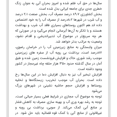
سال‌ها در حق آب ظلم شده و امروز بحران آبی به عنوان زنگ
خطری جدی برای جامعه ایرانی بدل شده است.
بخش کشاورزی ۸۹٫۷ درصد مصرف آب، بخش صنعت ۲٫۱ درصد
و آب شرب در شهرها ۸٫۲درصد از مصرف آب را به خود اختصاص
داده اند.هم اکنون روستاهای بسیاری فاقد آب شرب و بهداشت
هستند و با تانکر به آن‌ها آبرسانی انجام می‌گیرد و در صورتی که
هر چه سریع‌تر در موضوع آب تدبیراندیشی و اقدام نشود،
وضعیت به مراتب بدتر خواهد شد.
میزان وابستگی به منابع زیرزمینی آب را در خراسان رضوی،
۸۷درصد است، برداشت بی رویه آب از سفره های زیرزمینی
موجب رشد شوری خاک و افزایش فرونشست زمین شده و طبق
آمار، در سال گذشته حدود ۳۵۰ هزار حلقه چاه غیرمجاز در کشور
وجود داشته است.
افزایش تبخیر آب نیز به دنبال افزایش دما در این سال‌ها رخ
داده است. بحران آب موجب تخریب زیستگاه‌ها و تخلیه
روستاها و افزایش حجم حاشیه نشینی در شهرهای بزرگ
می‌شود
توجه به موضوع آب مجازی در شرایط فعلی بسیار حیاتی است،
توجه به رشد بهره وری آب و بهینه سازی مصرف به کاهش فشار
بر منابع آبی کمک می‌کند. از سویی، برداشت بی رویه و
غیرقانونی از منابع آبی با کمک قوه قضائیه باید حل شود. در