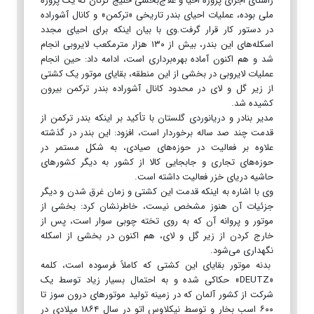
راستای اجرای پروژه احیا و علاج‌بخشی خلیج گرگان که یک پروژه
ملی بوده، عملیات احیای بندر تاریخی «ترکمن» و کانال آشوراده
در دستور کار قرار گرفت.وی با بیان اینکه برای احیای مجدد
اسکله‌های این بندر، بیش از ۱۳۰ هزار مترمکعب لایروبی انجام
شد و هم اکنون آماده بهره‌برداری است، ادامه داد: حین انجام
عملیات لایروبی در بخشی از این منطقه، بقایای موتور یک کشتی
از زیر گل و لای در محدود کانال آشوراده بندر ترکمن بیرون
کشیده شد.
مدیر بنادر و دریانوردی گلستان با تأکید بر اینکه بندر ترکمن از
قدمت چند صد ساله برخوردار است، افزود: این بندر در گذشته
علاوه بر فعالیت در حوزه‌های صیادی، به شکل مستمر در
حوزه‌های تجاری و جابجایی کالا از کشور به دیگر کشورهای
حاشیه دریای خزر فعالیت داشته است.
وی با اشاره به اینکه قدمت این کشتی و زمان غرق شدن و دیگر
جزئیات آن هنوز مشخص نیست، خاطرنشان کرد: بخشی از
موتور و پروانه آن که به روی تخته چوبی سوار است، پس از
خارج کردن از زیر گل و لای، هم اکنون در بخشی از اسکله
نگهداری می‌شود.
بدنه موتور بقایای این کشتی که کاملاً فرسوده است، کلمه
«DEUTZ» حکاکی شده و به احتمال بسیار زیاد توسط یک
شرکت از کشور آلمان که در زمینه تولید موتورهای درون سوز تا
۶۰۰ اسب بخار و توسط نیکلاوس اتو در سال ۱۸۶۴ میلادی در