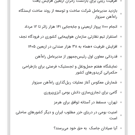
ظرفیت ریلی برای بازگشت زائران اربعین افزایش یافت
بازدید مدیرعامل شرکت ساخت و توسعه از روند ساخت ایستگاه
راه‌آهن سبزوار
انجام ۱۱۰۰ پرواز اربعینی و جابه‌جایی ۱۴۱ هزار زائر تا ۱۲ مرداد
استقرار تیم‌ نظارتی سازمان هواپیمایی کشوری در فرودگاه نجف
افزایش ظرفیت «هما» به ۳۸ هزار صندلی در اربعین ۱۴۰۵
قدردانی معاون اول رئیس‌جمهور از مدیرعامل راه‌آهن
نمایشگاه هفتم حمل‌ونقل و لجستیک؛ فرصتی برای بازطراحی
حکمرانی کریدورهای کشور
شمارش معکوس آغاز عملیات ریل‌گذاری راه‌آهن سبزوار
گامی برای تجاری‌سازی دانش بومی آبزی‌پروری
تهران- مسقط در آستانه توافق برای هرمز
امنیت بومی در دریای خزر مطلوب ایران و دیگر کشورهای ساحلی
است
آیا صیادان جاسک به حق خود می‌رسند؟