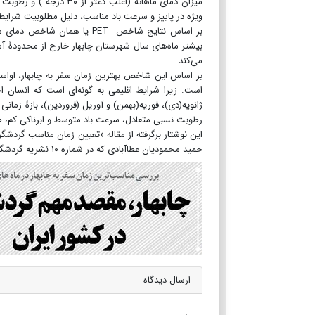
ویژه در پاییز و سرعت باد مناسب، دلیل مطلوبیت شرایط 
بر اساس نتایج شاخص PET یا ه
بیشتر ماه‌های سال شهرستان چابهار خارج از محدودۀ آس
می‌کند.
بر اساس این شاخص بهترین زمان سفر به چابهار، اواسط پ
است. زیرا شرایط اقلیمی به گونه‌ای است که انسان ا
ژانویه(دی)، فوریه(بهمن) و آوریل (فروردین)، بازۀ زمان
رطوبت نسبی متعادل، سرعت باد متوسط و ابرناکی کم، 
اين نوشتار برگرفته از مقاله «تعیین زمان مناسب گردشگ
حمید محمودیان عطاآبادی که در شماره ۱۰ نشریه گردشگری فرهنگ منتشر شده است.
ارسال دیدگاه