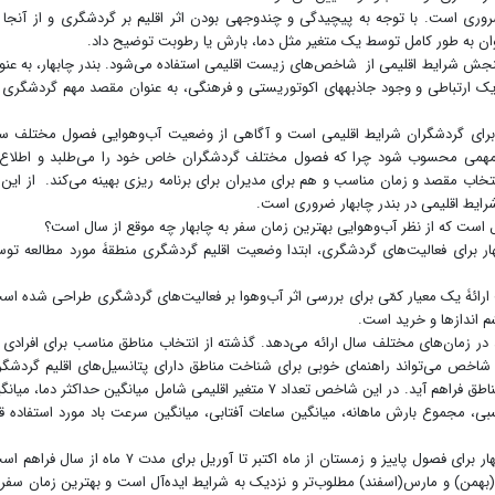
روری است. با توجه به پیچیدگی و چند‌وجهی بودن اثر اقلیم بر گردشگری و از آنجا 
ان به طور کامل توسط یک متغیر مثل دما، بارش یا رطوبت توضیح داد.
سنجش شرایط اقلیمی از شاخص‌های زیست اقلیمی استفاده می‌شود. بندر چابهار، به عنو
یک ارتباطی و وجود جاذبه­های اکوتوریستی و فرهنگی، به عنوان مقصد مهم گردشگری 
رای گردشگران شرایط اقلیمی است و آگاهی از وضعیت آب‌وهوایی فصول مختلف س
همی محسوب شود چرا که فصول مختلف گردشگران خاص خود را می‌طلبد و اطلاع 
اب مقصد و زمان مناسب و هم برای مدیران برای برنامه ریزی بهینه می‌کند. از این 
ایط اقلیمی در بندر چابهار ضروری است.
 است که از نظر آب‌وهوایی بهترین زمان سفر به چابهار چه موقع از سال است؟
 برای فعالیت‌های گردشگری، ابتدا وضعیت اقلیم گردشگری منطقۀ مورد مطالعه تو
وسکی با هدف ارائۀ یک معیار کمّی برای بررسی اثر آب‌وهوا بر فعالیت‌های گردشگری طراحی شده اس
 اندازها و خرید است.
ر زمان‌های مختلف سال ارائه می‌دهد. گذشته از انتخاب مناطق مناسب برای افرادی 
ن شاخص می‌تواند راهنمای خوبی برای شناخت مناطق دارای پتانسیل‌های اقلیم گردشگ
باشد تا امکان گسترش بیشتر صنعت گردشگری در آن مناطق فراهم آید. در این شاخص تعداد ۷ متغیر اقلیمی شامل میانگین حداکثر دما، م
، مجموع بارش ماهانه، میانگین ساعات آفتابی، میانگین سرعت باد مورد استفاده قر
براساس نتایج به دست آمده شرایط مطلوب اقلیمی چابهار برای فصول پاییز و زمستان از ماه اکتبر تا آوریل برای مدت ۷ ماه از 
یه(بهمن) و مارس(اسفند) مطلوب‌تر و نزدیک به شرایط ایده‌آل است و بهترین زمان سفر 