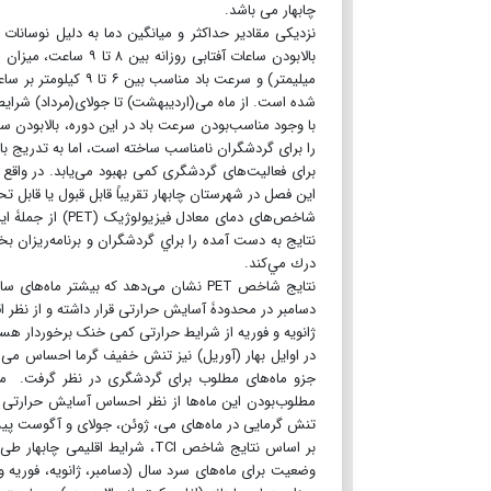
چابهار می باشد.
میلیمتر) و سرعت باد
شده است. از ماه می(اردیبهشت) تا جولای(مرداد) شرای
با وجود مناسب‌بودن سرعت باد در این دوره، بالا‌بودن 
را برای گردشگران نامناسب ساخته است، اما به تدریج ب
برای فعالیت‌های گردشگری کمی بهبود می‌یابد. در واقع
این فصل در شهرستان چابهار تقریباً قابل قبول یا قابل 
شاخص‌های دمای م
نتايج به دست آمده را براي گردشگران و برنامه‌ريزا
درك مي‌كند.
نتایج شاخص PET نشان می‌دهد که بیشتر م
دسامبر در محدودۀ آسایش حرارتی قرار داشته و از نظر اق
ژانویه و فوریه از شرایط حرارتی کمی خنک برخوردار هس
در اوایل بهار (آوریل) نیز تنش خفیف گرما احساس می‌ش
جزو ماه‌های مطلوب برای گردشگری در نظر گرفت. میا
مطلوب‌بودن این ماه‌ها از نظر احساس آسایش حرارتی 
تنش گرمایی در ماه‌های می، ژوئن، جولای و آگوست پی