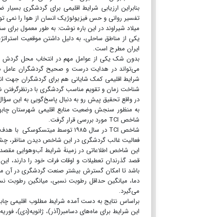
بنابراین ارزیابی شرایط اقلیمی برای گردشگری بسیار ض
تفسیر روانی و حس فیزیولوژیک انسان از هوا را نمی تو
میلاد شیراوند در اين باره نوشت: به طور معمول برای 
یکی از مناطق ساحلی، به دلیل داشتن موقعیت استراتژ
ایران مطرح است.
بدون شک یکی از عوامل مهم در انتخاب محل گردش ب
می‌تواند در هدایت درست و صحیح گردشگران عامل م
شرایط اقلیمی کمک شایانی هم برای گردشگران جهت انتخ
شناخت زمان و تقویم مناسب گردشگری با درنظرگرفتن شر
در واقع تحقیق پیش رو به دنبال پاسخ‌گویی به این سؤال
به منظور سنجش وضعیت منابع اقلیمی شهرستان چابهار
شاخص TCI مورد بررسی قرار گرفت.
شاخص TCI در سال ۱۹۸۵ توسط میتسک
فعالیت غالب گردشگری در این شاخص دیدن مناظر، چشم
این شاخص اطلاعاتی در زمینۀ شرایط آب‌وهوایی مقصد د
قصد گذرندان تعطیلات و اوقات فرات خود را دارند، ای
دما، میانگین حداقل رطوبت نسبی، میانگین رطوبت نسبی
می‌گیرد.
این شرایط برای ماه‌های دسامبر(آذر)، ژانویه(دی)، فور