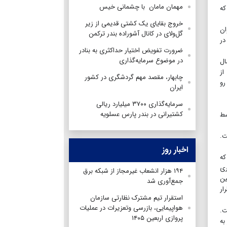
مهمان مامان با چشمانی خیس
که
خروج بقایای یک کشتی قدیمی از زیر
ان
گل‌ولای در کانال آشوراده بندر ترکمن
در
ضرورت تفویض اختیار حداکثری به بنادر
در موضوع سرمایه‌گذاری
ال
از
چابهار، مقصد مهم گردشگری در كشور
رو
ایران
سرمایه‌گذاری ۳۷۰۰ میلیارد ریالی
کشتیرانی در بندر پارس عسلویه
سط
ت.
اخبار روز
که
ری
۱۹۴ هزار انشعاب غیرمجاز از شبکه برق
یانگین
جمع‌آوری شد
ار
استقرار تیم مشترک نظارتی سازمان
هواپیمایی، بازرسی وتعزیرات در عملیات
سال فراهم است.
پروازی اربعین ۱۴۰۵
به