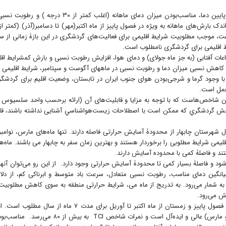
نزدیکی مقادیر حداکثر و میانگین دما به دلیل نوسانات پایین دما، مناسب‌بودن میزان دمای ماهانه (اغلب کمتر از ۳۰ درجه ) و
 مناسب بین ۶ تا ۹ کیلومتر بر ساعت، موجب مطلوبیت شرایط اقلیمی برای فعالیت‌های گردشگری در این بازۀ زمانی از 
ط اقلیمی برای گردشگری نامطلوب است.
ساعات آفتابی (به جز ماه جولای) و دمای هوا، افزایش رطوبت نسبی و بارش کمشرایط اقل
ا کاهش نسبی میزان دما و رطوبت نسبی در ماه­های آگوست و سپتامبر، شرایط اقلیمی ن
 با وجود گرما و شرجی‌بودن هوای جنوب ایران در تابستان، وضعیت اقلیم برای گردشگ
تحمل است.
عادل فیزیولوژیک (PET) از جملۀ این شاخص‌هاست که با توجه به مزایا و قابلیت‌های آن (ارائه برحسب واحد سلسيوس
ن بخش گردشگري كه ممكن است با اصطلاحات زيست‌هواشناسي آشنایی نداشته باشند، قا
اه‌های سال شهرستان چابهار از محدودۀ آسایش حرارتی فاصله دارند. تنها ماه‌های مارس، نوامبر
لیمی شرایط مطلوبی را برخوردار هستند و بهترین زمان سفر به چابهار می باشند. ماه‌ه
تند و فاصلۀ کمی با محدوده آسایش دارند.
ود و فاصلۀ بسیار کمی تا محدودۀ آسایش حرارتی وجود دارد. از این رو می‌توان آنها 
نگین دمای مناسب، رطوبت نسبی متعادل، سرعت باد متوسط و ابرناکی کم، از دلا
به شمار می‌رود. به تدریج از ماه می، شرایط حرارتی منطقه به سوی کاهش مطلوبیت
ش می‌رود.
بر اساس نتایج شاخص TCI، شرایط اقلیمی چابهار طی فصول پاییز و زمستان از ماه اکتبر تا آوریل برای مدت ۷ ماه از سال مطلو
وضعیت برای ماه‌های سرد سال (دسامبر، ژانویه، فوریه و مارس) عالی و ایده‌آل است و نمرات شاخص TCI به بیش از ۸۰ می‌ر