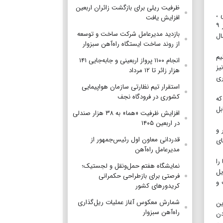
ظرفیت ریلی برای بازگشت زائران اربعین
 رطوبت نسبی ،
افزایش یافت
بالا‌بودن ساعات آفتابی روزانه بین ۸ تا ۹ ساعت، میزان اندک بارش‌های ماهانه به ویژه در فصول پاییز از ماه اکتبر(مهر) تا دسامبر(آذر) (کمتر از ۹
بازدید مدیرعامل شرکت ساخت و توسعه
سال
از روند ساخت ایستگاه راه‌آهن سبزوار
یم
انجام ۱۱۰۰ پرواز اربعینی و جابه‌جایی ۱۴۱
یز
هزار زائر تا ۱۲ مرداد
ری
استقرار تیم‌ نظارتی سازمان هواپیمایی
کشوری در فرودگاه نجف
 كه
بل
افزایش ظرفیت «هما» به ۳۸ هزار صندلی
در اربعین ۱۴۰۵
 و
قدردانی معاون اول رئیس‌جمهور از
ای
مدیرعامل راه‌آهن
را
نمایشگاه هفتم حمل‌ونقل و لجستیک؛
یل
فرصتی برای بازطراحی حکمرانی
 و
کریدورهای کشور
شمارش معکوس آغاز عملیات ریل‌گذاری
ب است. این
راه‌آهن سبزوار
سد. مناسب‌بودن