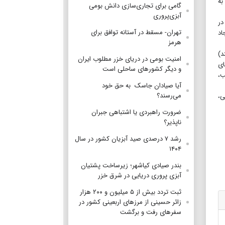
اهانه به
گامی برای تجاری‌سازی دانش بومی
آبزی‌پروری
در
تهران- مسقط در آستانه توافق برای
اد
هرمز
د)
امنیت بومی در دریای خزر مطلوب ایران
ای
و دیگر کشورهای ساحلی است
ب،
آیا صیادان جاسک به حق خود
می‌رسند؟
ی،
ضرورت راهبردی یا اشتباهی جبران
ناپذیر؟
رشد ۷ درصدی صید آبزیان کشور در سال
۱۴۰۴
بندر صیادی کیاشهر؛ زیرساخت پشتیان
آبزی پروری دریایی در شرق خزر
ثبت تردد بیش از ۵ میلیون و ۲۰۰ هزار
زائر حسینی از مرزهای اربعینی کشور در
سفرهای رفت و برگشت