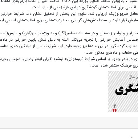
میزان دمای ماهانه (اغلب کمتر از ۳۰ درجه ) و رطوبت نسبی ، بالا‌بودن ساعات آفتابی روزانه بین ۸ تا ۹ ساعت، میزان اندک بارش‌های م
اقلیمی برای فعالیت‌های گردشگری در این بازۀ زمانی از سال است.
مان شاخص دمای معادل فیزیولوژیک ارزیابی شد. نتایج این بخش از تحقیق نشان داد، شرایط حرارتی 
ایش قرار دارند و عمدتاً تنش‌های گرمایی محدودیت‌هایی برای فعالیت‌های انسانی ایج
اییز و اواخر زمستان و در سه ماه دسامبر(آذر) و به ویژه نوامبر(آبان) و مارس(اسفن
حساس آسایش حرارتی را تجربه می‌کند. البته به دلیل تنش پایین حرارتی در ماه‌ه
ی مطلوب گردشگری در این ماه‌ها نیز وجود دارد. این شرایط ناشی از میانگین دمای مناس
طی ساعات و ماه‌های مذکور است.
ری در بندر چابهار بر اساس شرایط آب‌وهوایی» نوشته آقایان ابوذر رضایی، مجتبی رحیم