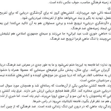
اد زمينه فرهنگي مناسب، جواب عكس داده است.
ري.
 از فلسفه ذاتي خود مي‌پردازند. كشتي‌هاي كروز نه براي گردشگري دريايي كه براي تفريح
فعل، تهديد به بگير و ببند مي‌خواهد مانع از تفريحات غيردريايي شود.
ي «گردشگري دريايي» ترويج شده و برخي مسئولان هم به آن تاكيد مي‌كنند! اين يع
ني ايجاد زمينه‌هاي ضد فرهنگ.
سنت «ماهي خوري شب عيد ايراني» جا مي‌زنند و سيماي جمهوري اسلامي هم تبليغش 
ي‌چينند با تنگ ماهي قرمز! ترويج ضد فرهنگ.
ود ندارد؛ اما فاجعه به اين‌جا ختم نمي‌شود و ما به طور جدي در معرض ضد فرهنگ دريا
 گريزان مي‌كنند. براي مثال، پخش مكرر فيلم‌هاي سينمايي كه معمولا همراه با خشو
به مخاطب القاء مي‌كند كه دريا چيزي جز موج‌هاي كوبنده و كشتي‌هاي شكننده ني
اي سرنشينان حتمي است.
وند. فاجعه كشتي سانچي يكي از آن‌هاست كه رسانه‌اي شد و همچنان مورد سوال اس
دريايي خبري مخابره كند. انگار فقط فجايع دريايي ارزش خبر دارند. غرق يك كشتي 
كه پناه‌جويان را به اين سو و آن سوي اروپا مي‌برند، تيتر يك است. اما خبري از لذت
م مد نظر قرار بگيرد، فاجعه تايتانيك مي‌رود در راس خبرها.
زندگي يك ماهي كه در درون اين تنگ زنداني شده است. ضد فرهنگي كه از چين آمده