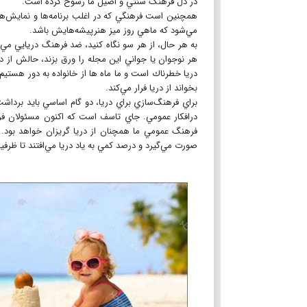
در دل فرهنگ سنتي و اصيل ما رسوخ كرده است.
همچنين است فرهنگي كه در اغلب برنامه‌ها و نمايش‌هاي
مي‌شود كه ماهي روز ميز هنرپيشه‌هايش باشد.
به هر حال، از هر سو نگاه كنيد، ضد فرهنگ دريايي مي‌بي
هر نوجوان يا جواني اين مجله را ورق بزند، حالش از 
دريا خطرناك است و ما ماه ‌ها از خانواده به دور هس
بخواند از دريا فرار مي‌كند.
براي فرهنگ‌سازي براي دريا، دو گام اساسي بايد برد
درافكار عمومي. جاي تاسف است كه اكنون مسئولان فره
صورت مي‌گيرد و درصد كمي به ياد دريا مي‌افتند تا ظرفي