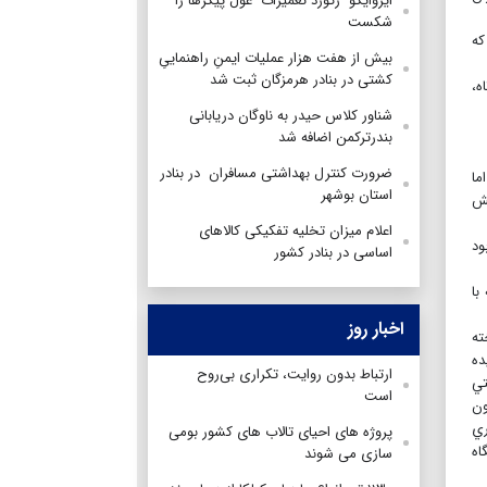
ایزوایکو رکورد تعمیرات غول پیکرها را
شکست
كه
بیش از هفت هزار عملیات ایمنِ راهنماییِ
کشتی‌ در بنادر هرمزگان ثبت شد
ه،
شناور کلاس حیدر به ناوگان دریابانی
بندرترکمن اضافه شد
ضرورت کنترل بهداشتی مسافران در بنادر
ما
استان بوشهر
مش
اعلام میزان تخلیه تفکیکی کالاهای
ود
اساسی در بنادر کشور
با
اخبار روز
ته
ده
ارتباط بدون روایت، تکراری بی‌روح
تي
است
ون
ري
پروژه های احیای تالاب های کشور بومی
اه
سازی می شوند