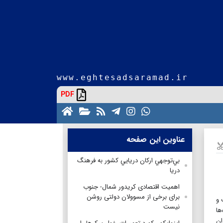
www.eghtesadsaramad.ir
PDF
عناوین این صفحه
بي‌توجهي اركان دريايي كشور به فرهنگ‌
دریا
اهمیت اقتصادی کریدور شمال- جنوب
برای برخی از مسوولان دولتی روشن
 و
نیست
ها
ان