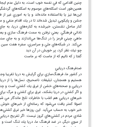
چنين اقدامي كه في نفسه خوب است، به دليل عدم ايج
همين‌طور است اسكله‌هاي موسوم به اسكله‌هاي گردشگ
اين‌ها نيز يا بلااستفاده مانده‌اند و يا به اموري غير
جشن و پايكوبي تبديل شده‌اند تا در يك اقدام منفي و من
كنار ساحل نشستن، خيرشده به كناره‌هاي دريا، به جا
ناداني فرهنگي. يعني نرفتن به سمت فرهنگ سازي و يع
ماهي چيني قرمز را در تنگ‌ها مي‌اندازند و به جاي 
مي‌كند. در شبكه‌هاي ملي و سراسري، سفره هفت سين م
چو نيك نظر كرد، پر خويش در‌ آن ديد
گفتا ز كه ناليم كه از ماست كه بر ماست
ضدفرهنگ دريايي
در كشور ما، فرهنگ‌سازي براي گرايش به دريا تقريبا وج
هستيم و همجنان، تبليغات ناصحيح، نسل‌ها را از دريا
دريايي و صحنه‌هاي خشن از غرق يك كشتي است و چنان 
و اگر كشتي در دريا بشكند، غرق براي كشتي و مرگ بر
خبرهاي دريايي هم اغلب با خاطرات تلخ ماندگار مي ش
اصولا كمتر يافت مي‌شود كه رسانه‌اي از خبرهاي خوش 
خبر خوب به حساب مي‌آيد. اين روزها خبر غرق كشتي‌هايي 
شادي مردم در كشتي‌هاي كروز نيست. اگر تفريح دريايي ه
از سوي ديگر، در ضد فرهنگ ما، دريا يك تنگ است و 