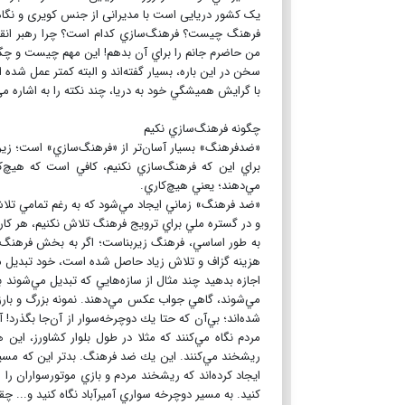
یک کشور دریایی است با مدیرانی از جنس کویری و نگا
فرهنگ چيست؟ فرهنگ‌سازي كدام است؟ چرا رهبر انقلاب
من حاضرم جانم را براي آن بدهم! اين مهم چيست و چگ
سخن در اين باره، بسيار گفته‌اند و البته كمتر عمل شده 
با گرايش هميشگي خود به دريا، چند نكته را به اشاره مي
چگونه فرهنگ‌سازي نكيم
«ضدفرهنگ» بسيار آسان‌تر از «فرهنگ‌سازي» است؛ زيرا در 
براي اين كه فرهنگ‌سازي نكنيم، كافي است كه هيچ‌ك
مي‌دهند؛ يعني هيچ‌كاري.
«ضد فرهنگ» زماني ايجاد مي‌شود كه به رغم تمامي تلاش‌
و در گستره ملي براي ترويج فرهنگ تلاش نكنيم، هر ك
به طور اساسي، فرهنگ زيربناست؛ اگر به بخش فرهنگ توج
هزينه گزاف و تلاش زياد حاصل شده است، خود تبديل 
اجازه بدهيد چند مثال از سازه‌هايي كه تبديل مي‌شوند 
مي‌شوند، گاهي جواب عكس مي‌دهند. نمونه بزرگ و بار
شده‌اند؛ بي‌آن كه حتا يك دوچرخه‌سوار از آن‌جا بگذرد
مردم نگاه مي‌كنند كه مثلا در طول بلوار كشاورز، اين
ريشخند مي‌كنند. اين يك ضد فرهنگ. بدتر اين كه مس
ايجاد كرده‌اند كه ريشخند مردم و بازي موتورسواران را ا
كنيد. به مسير دوچرخه سواري آميرآباد نگاه كنيد و... 