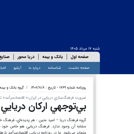
شنبه ۱۷ مرداد ۱۴۰۵
صفحه اول
بانک و بیمه
دریا محور
صنایع
صفحه نخست
شناسنامه
درباره ما
آرشیو
اخبار
روزنامه شماره ۱۷۶۹ - تاریخ : ۱۴۰۲/۸/۸
گروه بانک و بیمه
ضرورت فرهنگ‌سازي دريايي در ایران؛« اقتصادسرآمد» ت
بي‌توجهي اركان دريايي 
گروه فرهنگ دریا – امید متین - هر پديده‌اي، فرهن
مشابه آن وجود ندارد. فرهنگ دريايي هم خاص خود دري
متمايز مي‌شود. ما در روزنامه دریایی اقتصادسرآمد باره