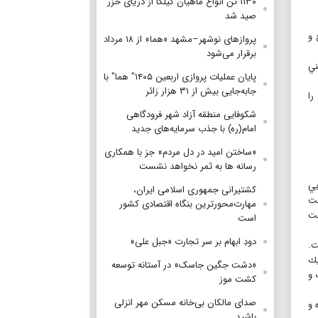
۱۱۳۰ تن انواع ماهیان کیلکا از دریای خزر
صید شد
 و
پروازهای نوشهر–مشهد «هما» از ۱۸ مرداد
برقرار می‌شود
ني
پایان عملیات پروازی اربعین ۱۴۰۵" هما" با
جابه‌جایی بیش از ۳۱ هزار زائر
را
شکوفایی منطقه آزاد شهر فرودگاهی
امام(ره) با جذب سرمایه‌های جدید
«ساختن امید در دل مردم» جز با همکاری
رسانه ها به ثمر نخواهد نشست
يي
کشتیرانی جمهوری اسلامی ایران،
نت
مهارت‌محورترین بنگاه اقتصادی کشور
ست
است
دودِ ابهام بر سر تجارت «جبل علی»
ت.
يك
«دشت جگین جاسک» در آستانه توسعه
 و
کشت موز
صدای مالکان بی‌خانه مسکن مهر انزلی
 و
باشید