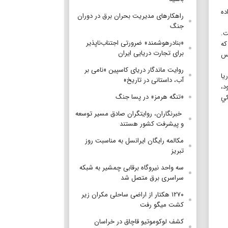
ده
راهکارهای مدیریت بحران برق در دوران
جنگ
ت.
«بنادرهوشمند» ضرورتی اجتناب‌ناپذیر
كه
برای تجارت دریایی ایران
كس
روایت ماندگار دریای کاسپین «نامی بر
يا
آب، داستانی در تاریخ»
د،
«تنگه هرمز» در پسا جنگ
خشكي
‌ خبرنگاران، روایتگران صادق مسیر توسعه
و پیشرفت کشور هستند
مکالمه رایگان ایرانسل به مناسبت روز
تبریز
سه واحد نیروگاه برقابی چمشیر به شبکه
سراسری برق متصل شد
۱۲۷۰ هکتار از اراضی ساحلی مکران زیر
کشت میگو رفت
کشف لوکوموتیو قاچاق در خراسان