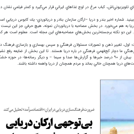
 تلويزيوني‌اش، كباب مرغ در اوج غذاهاي ايراني قرار مي‌گيرد و كمتر فيلمي نشان دا
نيد. شماره اخير بندر و دريا –ارگان سازمان بنادر و دريانوردي- يك كابوس دريايي اس
دريا به هم مي‌خورد. در بخش مصاحبه با دريانوردان نمونه، هيچ حرفي جز اين نيست 
تيم. اين دو نكته برجسته‌ترين بخش‌هاي مصاحبه‌هاي اين مجله است. معلوم است هر 
اشت: اول، تغيير ذهن و تصورات مسئولان فرهنگي و سپس بهسازي و بازسازي فرهنگ در
نگي ما دچار كج‌فهمي فرهنگي در باره دريا هستند. تا اين بخش از ضايعه رفع نشو
فرهنگ عمومي ما همچنان از دريا گريزان خواهد بود. بيش از ۹۰ درصد خبرها و گزارش‌ها صدا و سيما – و ديگر رسانه‌ها- در حوزه 
ت‌هاي دريا همچنان خالي بماند و مردم همچنان از دريا واهمه داشته باشند.