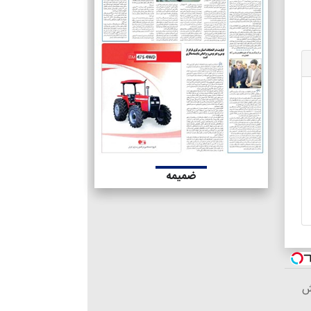
ضمیمه
ش