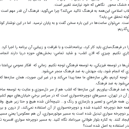
ه خشک محور. نگاهی که خود نیازمند تغییر است.
 اسلامي اين‌همه به فرهنگ تاكيد مي‌كند؟ چرا مي‌گويد: فرهنگ آن قدر مهم است 
ونه تحقق مي يابد؟
است. مي‌توان ساعت‌ها در اين باره سخن گفت و به پايان نرسيد. اما در اين نوشتار كوتا
‌گذريم:
فرهنگ‌سازي بايد كار كرد، برنامه‌داشت و با ظرافت و زيبايي آن برنامه را اجرا كرد. ا
اري نكنيم. چيزي كه الان اغلب- و شايد تمامي- بخش‌هاي حوزه دريا دارند انجا
ها در توسعه فيزيكي، به توسعه فرهنگي توجه نكنيم. زماني كه افكار عمومي بي‌اعتنا ب
اري كه انجام شود، يك جهتش به ضد فرهنگ منجر مي‌شود.
ه كرديم، باقي سازه‌هاي ما معنا پيدا مي‌كند و در غير اين صورت، همان سازه‌ها كه 
مي‌شود به ضد فرهنگ.
به ضد فرهنگ بياوريم. اين سازه‌ها كه اغلب هم از سر دل‌سوزي و عنايت به توسعه ساخ
ز آن در تهران، مسيرهاي دوچرخه‌سواري است كه در سراسر برخي خيابان‌هاي مهم كشي
! آن همه طراحي و تعمير و بازسازي و رنگ و... نتيچه‌آش شده هيچ و حتا زير هيچ. وق
 همه خط دوچرخه كشيده شده و دوچرخه‌سواري از آن‌ استفاده نمي‌كند، از درون و بر
ير دوچرخه سواري تبديل شده است به مسير موتورسواري، آن هم معكوس! يعني مسي
يجاد كنند. به كناره بلوار طولاني ميرداماد نگاه كنيد. به مسير دوچرخه سواري افسريه نگ
چقدر استفاده به اصل شده است؟