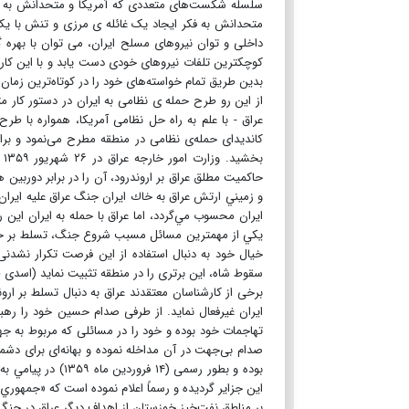
سلسله شکست‌های متعددی که آمریکا و متحدانش به من
متحدانش به فکر ایجاد یک غائله ی مرزی و تنش با یک هم
داخلی و توان نیروهای مسلح ایران، می توان با بهره
کوچکترین تلفات نیروهای خودی دست یابد و با این کار ف
بدین طریق تمام خواسته‌های خود را در کوتاه‌ترین زمان عملی کن
از این رو طرح حمله ی نظامی به ایران در دستور کار
عراق - با علم به راه حل نظامی آمریکا، همواره با طرح
کاندیدای حمله‌ی نظامی در منطقه مطرح می‌نمود و برا
و زميني ارتش عراق به خاك ايران جنگ عراق عليه ايران
ايران محسوب مي‌گردد، اما عراق با حمله به ايران اين ر
يكي از مهمترین مسائل مسبب شروع جنگ، تسلط بر خليج 
خیال خود به دنبال استفاده از این فرصت تکرار نشدنی 
سقوط شاه، این برتری را در منطقه تثبیت نماید (اسدی طومار، ۸۷
برخی از کارشناسان معتقدند عراق به دنبال تسلط بر ارو
ایران غیرفعال نماید. از طرفی صدام حسين خود را ره
تهاجمات خود بوده و خود را در مسائلی که مربوط به جه
صدام بی‌جهت در آن مداخله نموده و بهانه‌ای برای دشمنی
بوده و بطور رسمی 
اين جزاير گردیده و رسماً اعلام نموده است که «جمهور
بر مناطق نفت‌خيز خوزستان از اهداف دیگر عراق در جن