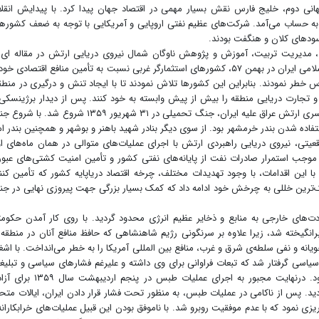
نگ جهانی دوم، خلیج فارس نقش بسیار مهمی در اقتصاد جهان پیدا کرد. با پیدایش انقل
به حساب می‌آمد. شرکت‌های عظیم نفتی اروپایی و آمریکایی با توجه به ضعف کشوره
 سودهای کلان و هنگفت بودند.
 مدیریت تربیت، آموزش و پژوهش ناوگان شمال نیروی دریایی ارتش در مقاله ای 
روزنامه دریایی اقتصادسرآمد نوشت: با پیروزی انقلاب اسلامی ایران در بهمن ۵۷، کشورهای استثمارگر غربی نسبت به تأمین منافع اقتصادی خ
خطر نمودند. بنابراین این کشورها تلاش نمودند تا با ایجاد تنش و درگیری در منطق
و تجارت دریایی منطقه را بیش از پیش وابسته به خود کنند. پس از دیدار برژینسکی 
صدام حسین در مرز اردن -عراق و حمایت از هجوم سراسری ارتش عراق علیه ایران، جنگ تحمیلی در ۳۱ شهریور ۱۳۵۹ شروع شد.
تفاده شدن بندر خرمشهر بود. از سوی دیگر بنادر شهید باهنر و بوشهر و همچنین بندر ام
عیتی، نیروی دریایی راهبردی ارتش با اجرای عملیات‌های متوالی در همان ماه‌های ا
 موجب استمرار صادرات نفت از پایانه‌های نفتی کشور و تأمین امنیت کشتی‌های عبو
 این اقدامات، با وجود تهدیدات مختلف، چرخه اقتصاد دریاپایه کشور که تأمین کنن
ک‌ترین خللی به چرخش خود ادامه داد که کمک بسیار بزرگی جهت پیروزی نهایی در ج
ردت‌های خارجی به منابع و ذخایر عظیم انرژی محدود گردید. با روی کار آمدن حکوم
رانگیخته شد، زیرا علاوه بر سرنگونی رژیم شاهنشاهی که حافظ منافع آنان در منطقه
نه و نفی سلطه‌ی شرق و غرب، منافع بین المللی آمریکا را به خطر می‌انداخت. با اشغ
 سیاسی گرفتار شد که تبعات فراوانی برای وی داشته و علیرغم فشارهای سیاسی و تبلیغ
گسترده ی جهانی، نتوانست از این وضعیت خارج شود. درنهایت مجبور به اجرای عملیات طبس در پنجم ار
د. پس از ناکامی در عملیات طبس، به منظور تحت فشار قرار دادن ایران، ایالات متح
یزی نمود که با عدم موفقیت روبرو شد. با ناموفق بودن این قبیل عملیات‌های خرابکارانه