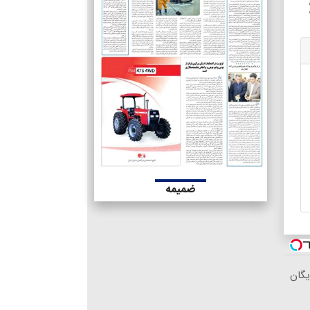
ضمیمه
یگان