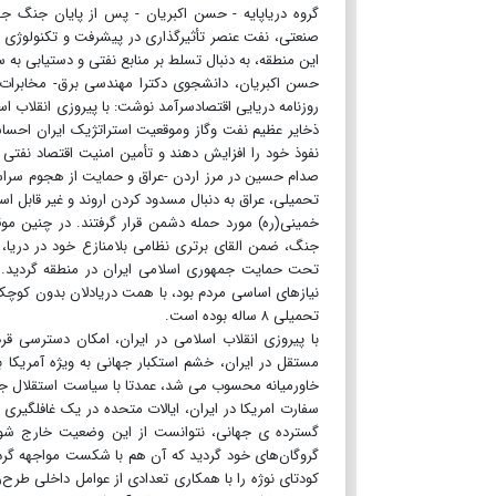
​​​​​​​گروه دریاپایه - حسن اکبریان - پس از پایان ج
صنعتی، نفت عنصر تأثیرگذاری در پیشرفت و تکنولوژی 
این منطقه، به دنبال تسلط بر منابع نفتی و دستیابی به
حسن اکبریان، دانشجوی دکترا مهندسی برق- مخابرات،
ذخایر عظیم نفت وگاز وموقعیت استراتژیک ایران احساس 
نفوذ خود را افزایش دهند و تأمین امنیت اقتصاد نفتی 
تحمیلی، عراق به دنبال مسدود کردن اروند و غیر قابل اس
خمینی(ره) مورد حمله دشمن قرار گرفتند. در چنین موق
جنگ، ضمن القای برتری نظامی بلامنازع خود در دریا،
تحت حمایت جمهوری اسلامی ایران در منطقه گردید. با
نیازهای اساسی مردم بود، با همت دریادلان بدون کوچ
تحمیلی ۸ ساله بوده است.
با پیروزی انقلاب اسلامی در ایران، امکان دسترسی ق
مستقل در ایران، خشم استکبار جهانی به ویژه آمریکا ب
خاورمیانه محسوب می شد، عمدتا با سیاست استقلال جویا
سفارت امریکا در ایران، ایالات متحده در یک غافلگیری
گروگان‌های خود گردید که آن هم با شکست مواجهه گردی
کودتای نوژه را با همکاری تعدادی از عوامل داخلی طرح‌ر