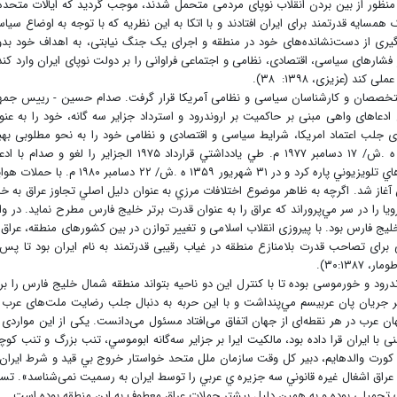
ظور از بین بردن انقلاب نوپای مردمی متحمل شدند، موجب گردید که ایالات متحده
سایه قدرتمند برای ایران افتادند و با اتکا به این نظریه که با توجه به اوضاع سیا
 گیری از دست‌نشانده‌های خود در منطقه و اجرای یک جنگ نیابتی، به اهداف خود بد
شارهای سیاسی، اقتصادی، نظامی و اجتماعی فراوانی را بر دولت نوپای ایران وارد کند
د (عزیزی، ۱۳۹۸: ۳۸).
 متخصصان و کارشناسان سیاسی و نظامی آمریکا قرار گرفت. صدام حسین - رییس جمه
 ادعاهای واهی مبنی بر حاکمیت بر اروندرود و استرداد جزایر سه گانه، خود را به عنو
ی جلب اعتماد امریکا، شرایط سیاسی و اقتصادی و نظامی خود را به نحو مطلوبی بهب
بخشید. وزارت امور خارجه عراق در ۲۶ شهريور ۱۳۵۹ ه .ش/ ۱۷ دسامبر ۱۹۷۷ م. طي يادداشتي قرارداد ۱۹۷۵ الجزاير را لغو و صدا
حاكميت مطلق عراق بر اروندرود، آن را در برابر دوربين هاي تلويزيوني پاره كرد و در ۳۱ شهريور ۱۳۵۹ ه .ش/ ۲۲ دسامبر ۱۹۸۰
 آغاز شد. اگرچه به ظاهر موضوع اختلافات مرزي به عنوان دليل اصلي تجاوز عراق به خ
ويا را در سر مي‌پروراند كه عراق را به عنوان قدرت برتر خليج فارس مطرح نمايد. در وا
فارس بود. با پیروزی انقلاب اسلامی و تغییر توازن در بین کشورهای منطقه، عراق 
برای تصاحب قدرت بلامنازع منطقه در غیاب رقیبی قدرتمند به نام ایران بود تا پس 
۳۰:۱۳).
ندرود و خورموسی بوده تا با کنترل این دو ناحیه بتواند منطقه شمال خلیج فارس را بر
بر جریان پان عربيسم مي‌پنداشت و با این حربه به دنبال جلب رضایت ملت‌های عرب 
ان عرب در هر نقطه‌ای از جهان اتفاق می‌افتاد مسئول می‌دانست. یکی از این مواردی 
 با ایران قرا داده بود، مالكيت ایرا بر جزاير سه‌گانه ابوموسي، تنب بزرگ و تنب كو
(۱۴ فروردين ماه ۱۳۵۹) در پيامي به كورت والدهايم، دبير كل وقت سازمان ملل متحد خواستار خروج بي قيد و شرط ايران
ي عراق اشغال غيره قانوني سه جزيره ي عربي را توسط ايران به رسمیت نمی‌شناسد». تس
گ تحمیلی بوده و به همین دلیل بیشتر حملات عراق معطوف به این منطقه بوده است.