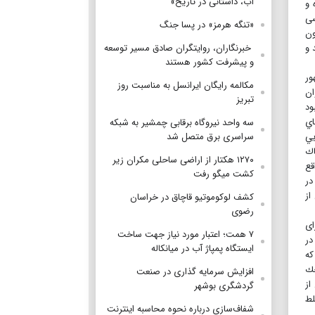
آب، داستانی در تاریخ»
 و
سی
«تنگه هرمز» در پسا جنگ
ون
 و
‌ خبرنگاران، روایتگران صادق مسیر توسعه
و پیشرفت کشور هستند
ور
مکالمه رایگان ایرانسل به مناسبت روز
ان
تبریز
ود
م با ادعاي
سه واحد نیروگاه برقابی چمشیر به شبکه
 م. با حملات هوايي
سراسری برق متصل شد
اك
۱۲۷۰ هکتار از اراضی ساحلی مکران زیر
قع
کشت میگو رفت
در
از
کشف لوکوموتیو قاچاق در خراسان
رضوی
ای
۷ همت؛ اعتبار مورد نیاز جهت ساخت
در
ایستگاه پمپاژ آب در میانکاله
که
چك
افزایش سرمایه گذاری در صنعت
 از
گردشگری بوشهر
لط
شفاف‌سازی درباره نحوه محاسبه اینترنت