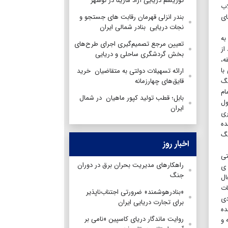
توریسم دریایی آراد مارینا در نوشهر
اب
ای
بندر انزلی قهرمان رقابت های جستجو و
نجات دریایی بنادر شمالی ایران
به
تعیین مرجع تصمیم‌گیری اجرای طرح‌های
ود از
بخش گردشگری ساحلی و دریایی
ه،
با
ارائه تسهیلات دولتی به متقاضیان خرید
 با شروع جنگ
قایق‌های چهارزمانه
ام
بابل؛ قطب تولید کپور ماهیان در شمال
ول
ایران
ری
ده
نگ
اخبار روز
تی
راهکارهای مدیریت بحران برق در دوران
 ی
جنگ
ال
ات
«بنادرهوشمند» ضرورتی اجتناب‌ناپذیر
دیبهشت سال ۱۳۵۹ برای آزادی
برای تجارت دریایی ایران
ده
روایت ماندگار دریای کاسپین «نامی بر
 و