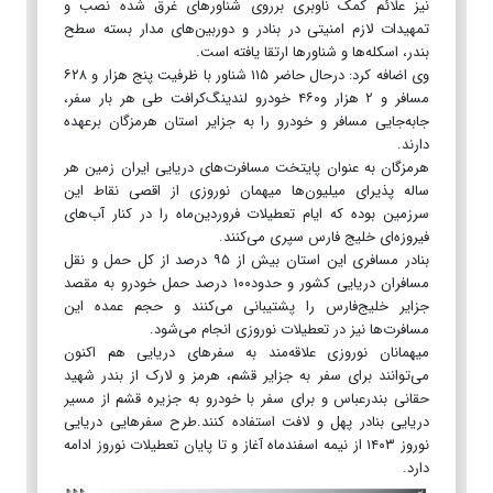
نیز علائم کمک ناوبری برروی شناورهای غرق شده نصب و
تمهیدات لازم امنیتی در بنادر و دوربین‌های مدار بسته سطح
بندر، اسکله‌ها و شناورها ارتقا یافته است.
وی اضافه کرد: درحال حاضر ۱۱۵ شناور با ظرفیت پنج هزار و ۶۲۸
مسافر و ۲ هزار و۴۶۰ خودرو لندینگ‌کرافت طی هر بار سفر،
جابه‌جایی مسافر و خودرو را به جزایر استان هرمزگان برعهده
دارند.
هرمزگان به عنوان پایتخت مسافرت‌های دریایی ایران زمین هر
ساله پذیرای میلیون‌ها میهمان نوروزی از اقصی نقاط این
سرزمین بوده که ایام تعطیلات فروردین‌ماه را در کنار آب‌های
فیروزه‌ای خلیج فارس سپری می‌کنند.
بنادر مسافری این استان بیش از ۹۵ درصد از کل حمل و نقل
مسافران دریایی کشور و حدود۱۰۰ درصد حمل خودرو به مقصد
جزایر خلیج‌فارس را پشتیبانی می‌کنند و حجم عمده این
مسافرت‌ها نیز در تعطیلات نوروزی انجام می‌شود.
میهمانان نوروزی علاقه‌مند به سفرهای دریایی هم اکنون
می‌توانند برای سفر به جزایر قشم، هرمز و لارک از بندر شهید
حقانی بندرعباس و برای سفر با خودرو به جزیره قشم از مسیر
دریایی بنادر پهل و لافت استفاده کنند.طرح سفرهایی دریایی
نوروز ۱۴۰۳ از نیمه اسفندماه آغاز و تا پایان تعطیلات نوروز ادامه
دارد.