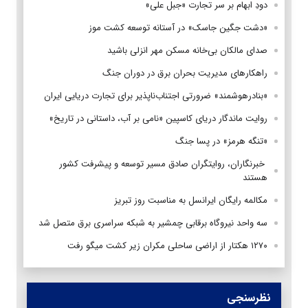
دودِ ابهام بر سر تجارت «جبل علی»
«دشت جگین جاسک» در آستانه توسعه کشت موز
صدای مالکان بی‌خانه مسکن مهر انزلی باشید
راهکارهای مدیریت بحران برق در دوران جنگ
«بنادرهوشمند» ضرورتی اجتناب‌ناپذیر برای تجارت دریایی ایران
روایت ماندگار دریای کاسپین «نامی بر آب، داستانی در تاریخ»
«تنگه هرمز» در پسا جنگ
‌ خبرنگاران، روایتگران صادق مسیر توسعه و پیشرفت کشور
هستند
مکالمه رایگان ایرانسل به مناسبت روز تبریز
سه واحد نیروگاه برقابی چمشیر به شبکه سراسری برق متصل شد
۱۲۷۰ هکتار از اراضی ساحلی مکران زیر کشت میگو رفت
نظرسنجی