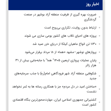
اخبار روز
ضرورت بهره گیری از ظرفیت منطقه آزاد بوشهر در صنعت
گردشگری
ارتباط بدون روایت، تکراری بی‌روح است
پروژه های احیای تالاب های کشور بومی سازی می شوند
۱۱۳۰ تن انواع ماهیان کیلکا از دریای خزر صید شد
پروازهای نوشهر–مشهد «هما» از ۱۸ مرداد برقرار می‌شود
پایان عملیات پروازی اربعین ۱۴۰۵" هما" با جابه‌جایی بیش از ۳۱
هزار زائر
شکوفایی منطقه آزاد شهر فرودگاهی امام(ره) با جذب سرمایه‌های
جدید
«ساختن امید در دل مردم» جز با همکاری رسانه ها به ثمر نخواهد
نشست
کشتیرانی جمهوری اسلامی ایران، مهارت‌محورترین بنگاه اقتصادی
کشور است