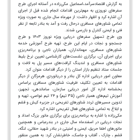
به گزارش اقتصادسرآمد،اسماعیل مکی‌زاده در آستانه اجرای طرح
سفرهای نوروزی به مهم‌ترین اقدامات انجام شده قبل از اجرای
آن اشاره کرد و اظهار داشت: از مهرماه سال جاری به صورت ویژه
تمامی شناورهای مسافری درحال رفت و آمد به بنادر تابعه از نظر
فنی و ایمنی کنترل و بازرسی شدند.
وی طرح تسهیل سفرهای دریایی ویژه نوروز ۱۴۰۳ و طرح
جستجو و نجات در ایام این طرح، تهیه طرح آموزشی خدمه
شناورهای مسافری، مهمانداران، همیاران ناجی و برنامه‌ریزی
برای اجرای آن، برگزاری نشست‌های کارشناسی تعیین نرخ بلیط
شناورهای مسافری و لندینگ کرافت‌های مسیر پل به لافت و
جلسات ستاد تنظیم بازار استان را از دیگر اقدامات عنوان کرد.
معاون امور دریایی اداره کل بنادر و دریانوردی هرمزگان از دیگر
اقدامات به تعیین تکلیف ظرفیت شناورهای مسافری براساس
بخشنامه اداره کل امور دریایی سازمان، ساماندهی، تجهیز،
آموزش تیم‌های همیار ناجی (۳۵ تیم) و ۲۴ تیم غواصی، تهیه و
تدوین مسیرهای تردد شناورهای تفریحی در جزیره کیش و قشم
و ابلاغ به تمامی شناورهای فعال تفریحی اشاره کرد.
مکی‌زاده با اشاره به برنامه‌ریزی برای برگزاری مانور بزرگ امداد و
نجات دریایی در اسفندماه سال جاری در بندرعباس و همچنین
مانورهای اطفا حریق، ایمنی و امنیتی در بنادر شهید حقانی، لنگه،
قشم ، چارک ، آفتاب و جاسک، خاطرنشان کرد: به همین منظور