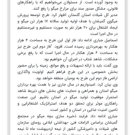
به وجود آورده است. از مسئولان می‌خواهیم که با راهکارهای
قانونی، مشکل صدور سند برای مزارع میگو را رفع کنند.
مدیر کل شیلات استان گلستان اظهار کرد: طرح توسعه پرورش
میگوی گمیشان با هدف اولیه تولید سالانه ۱۷ هزار تن میگو و
ایجاد اشتغال برای ۲۰ هزار نفر به صورت مستقیم و غیرمستقیم
در حال اجرا است.
اسماعیل جباری ادامه داد: فاز اول این طرح به مساحت ۴ هزار
هکتار به بهره‌برداری رسیده است، افزود: "فاز دوم این طرح نیز
به مساحت ۶ هزار هکتار در حال اجرا است که با رفع برخی
مشکلات، شاهد شتاب در اجرای آن خواهیم بود.
وی گفت: باید با ارائه تسهیلات و رفع موانع، زمینه را برای حضور
بخش خصوصی در این طرح فراهم کنیم. اولویت واگذاری
اراضی فاز دوم این طرح به بومیان منطقه خواهد بود.
وی بیان کرد: امیدواریم در سال جاری نیز با همت بهره برداران
میگو استان و همراهی و حمایت های بخش های ذیربط شاهد
استمرار موفقیت تولید میگو در استان باشیم. این صنعت
راهکاری موثر برای تحقق دو هدف استراتژیک اشتغالزایی و
تامین امنیت غذایی در استان و کشور است.
جباری ادامه داد: فرایند ذخیره سازی بچه میگو در مجتمع
گمیشان براساس الزامات فنی -بهداشتی ابلاغی روسای سازمان
های شیلات و دامپزشکی کشور از نیمه اردیبهشت ماه تا نیمه