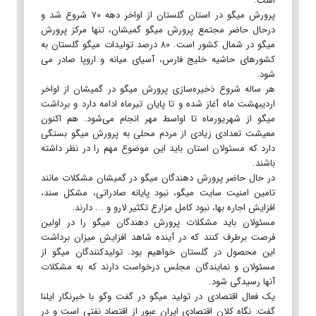
است.
پرورش میگو در استان گلستان از اواخر دهه ۷۰ شروع شد و
درحال حاضر مجتمع پرورش میگو گمیشان، تنها مرکز پرورش
میگو در شمال کشور است. ۸۰ درصد تولیدات میگو گلستان به
کشورهای حاشیه خلیج فارس، آسیای میانه و اروپا صادر می
شود.
هر ساله شروع ذخیره‌سازی پرورش میگو در گمیشان از اواخر
اردیبهشت ماه آغاز شده و تا پایان تیرماه ادامه دارد‌ و برداشت
میگو از شهریورماه تا اواسط مهر انجام می‌شود. هم اکنون
معیشت تعدادی زیادی از مردم محلی به پرورش میگو بستگی
دارد که مسئولان استان باید این موضوع مهم را در نظر داشته
باشند.
در حال حاضر پرورش دهندگان میگو در گمیشان مشکلات مانند
تامین امنیت سایت میگو، نبود پایانه صادراتی، مشکل سند،
افزایش اجاره بها، نبود کامل مزارع تکثیر لارو و ... دارند.
مسئولان باید مشکلات پرورش دهندگان میگو را در اولین
فرصت برطرف کنند که در آینده شاهد افزایش میزان برداشت
این محصول در گلستان خواهیم بود. تولیدکنندگان میگو از
مسئولان و نمایندگان مجلس درخواست دارند که به مشکلات
آنها رسیدگی شود.
یک فعال اقتصادی در تولید میگو در گفت وگو با خبرنگار ایلنا
گفت: نگاه کلان اقتصادی ایران عبور از اقتصاد نفتی است و در