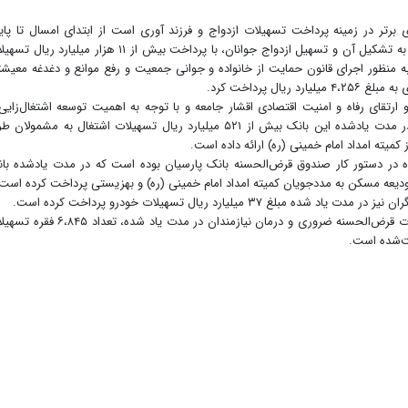
 برتر در زمینه پرداخت تسهیلات ازدواج و فرزند آوری است از ابتدای امسال تا پای
مردادماه ۱۴۰۳، در راستای تحکیم بنیان خانواده و کمک به تشکیل آن و تسهیل ازدواج جوانان، با پرداخت بیش از ۱۱ هزار میلیارد 
فرستاد و به ‌منظور اجرای قانون حمایت از خانواده و جوانی جمعیت و رفع موانع و دغدغه معیش
رتقای رفاه و امنیت اقتصادی اقشار جامعه و با توجه به اهمیت توسعه اشتغال‌زایی
کاهش نرخ بیکاری در روستاها و مناطق کم برخوردار در مدت یادشده این بانک بیش از ۵۲۱ میلیارد ریال تسهیلات اشتغال به مشمول
 کمیته امداد امام خمینی (ره) ارائه داده است.
ه در دستور کار صندوق قرض‌الحسنه بانک پارسیان بوده است که در مدت یادشده با
۳ میلیارد ریال تسهیلات خودرو پرداخت کرده است.
همچنین بانک پارسیان به ‌منظور تأمین نیازهای تسهیلات قرض‌الحسنه ضروری و درمان نیازمندان در مدت یاد شده، ت