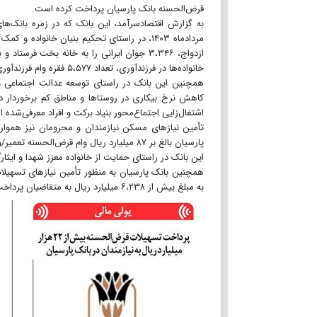
قرض‌الحسنه بانک پارسیان پرداخت کرده است.
به گزارش اقتصادسرآمد، این بانک که در زمره بانک‌های
ازدواج، ۳،۳۴۶ جوان ایرانی را به خانه بخت 
خانواده‌ها در فرزندآوری، تعداد ۵،۵۷۷ فقره وام فرزندآوری به مبلغ ۴،۲۵۶ میلیارد ریال پرداخت کرد.
همچنین این بانک در راستای توسعه عدالت اجتماعی و ا
اشتغال‌زایی اجتماع‌محور بنیاد برکت و افراد معرفی‌شده از
تأمین نیازهای مسکن نیازمندان و محرومان نیز هموار
پارسیان بالغ‌ بر ۸۷ میلیارد ریال وام قرض‌الحسنه تعمیر/ودیعه مسکن به مددجویان کمیته امداد امام خمینی (ره) و بهزیستی پرداخت کرده است.
این بانک در راستای حمایت از خانواده معزز شهدا و ایثارگران نیز در مدت یاد شده مبلغ ۷
به مبلغ بیش از ۶،۲۳۸ میلیارد ریال به متقاضیان پرداخت‌شده است.