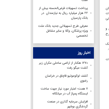
است
ان
پرداخت تسهیلات قرض‌الحسنه بیش از
۲۲ هزار میلیارد ریال به نیازمندان در
ریال تسهیلات
بانک پارسیان
تی
معرفی طرح تسهیلاتی جدید بانک ملت
 و
ویژه پزشکان، وکلا و سایر مشاغل
ان طرح
تخصصی
نک
اخبار روز
عداد ۶،۸۴۵ فقره تسهیلات
۱۲۷۰ هکتار از اراضی ساحلی مکران زیر
کشت میگو رفت
کشف لوکوموتیو قاچاق در خراسان
رضوی
۷ همت؛ اعتبار مورد نیاز جهت ساخت
ایستگاه پمپاژ آب در میانکاله
افزایش سرمایه گذاری در صنعت
گردشگری بوشهر