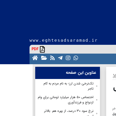
www.eghtesadsaramad.ir
PDF
عناوین این صفحه
ال
تک‌نرخی شدن ارز؛ به نام مردم به کام
تاجر
اختصاص ۵۰ هزار میلیارد تومانی برای وام
ازدواج و فرزندآوری
لحسنه در
نرخ سود ۳۰ درصد، از بهره هم بالاتر
وق