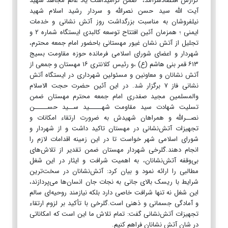
گزارش اقتصادسرآمد، ضمن گرامیداشت یاد عالم مجاهد شهید
آیت الله سید حسن نصرالله و سردار رشید اسلام شهید
نیلفروشان به مناسبت بزرگداشت روز آتش نشانی و خدمات
ایمنی ؛ همزمان آئین افتتاح توسعه کالبدی ایستگاه شماره ۲ و
تجلیل از آتش نشان غیور مهستانی باحضور امام جمعه محترم،
شهردار و اعضای شورای اسلامی فرمانده حوزه مقاومت بسیج
۶۱۳ قمر بنی هاشم (ع) ،و رئیس کلانتری ۱۶ مهستان و جمعی از
آتش نشانان و معاونین و مسئولین شهرداری در ایستگاه آتش
نشانی فاز ۷ برگزار شد. در این آئین حضرت حجت الاسلام
والمسلمین مجید صفدری امام جمعه محترم مهستان ضمن
تسلیت شهادت سید مقاومت شهـــــید ســید حســـــن
نصــرالله و همراهان شهیدش به ضرورت ارتقاء امکانات و
تجهیزات آتش‌نشانی در مهستان تاکید داشت و از شهردار و
شورای اسلامی شهر خواست تا در این زمینه اقدامات لازم را
انجام دهند.گلرخی شهردار مهستان ضمن تقدیر از تلاش‌های
بی‌وقفه آتش‌نشانان، به اهمیت شرافت و ایثار در این شغل
مطالبی را ارائه نمود و بیان کرد: آتش‌نشانان در سخت‌ترین
شرایط با ریسک بالای جانی به نجات جان انسان‌ها می‌پردازند،
این شغل نه تنها شرافت خاصی دارد بلکه نیازمند روحیه‌ای سالم
و آمادگی جسمانی و ذهنی است.گلرخی با تأکید بر لزوم ارتقاء
تجهیزات آتش‌نشانی گفت: تمام تلاش ما این است که امکاناتی
در شان آتش نشانان فراهم کنیم.