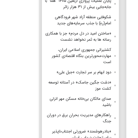
پایان عملیات پروازی اربعین ۱۴۰۵" هما" با
جابه‌جایی بیش از ۳۱ هزار زائر
شکوفایی منطقه آزاد شهر فرودگاهی
امام(ره) با جذب سرمایه‌های جدید
«ساختن امید در دل مردم» جز با همکاری
رسانه ها به ثمر نخواهد نشست
کشتیرانی جمهوری اسلامی ایران،
مهارت‌محورترین بنگاه اقتصادی کشور
است
دودِ ابهام بر سر تجارت «جبل علی»
«دشت جگین جاسک» در آستانه توسعه
کشت موز
صدای مالکان بی‌خانه مسکن مهر انزلی
باشید
راهکارهای مدیریت بحران برق در دوران
جنگ
«بنادرهوشمند» ضرورتی اجتناب‌ناپذیر
برای تجارت دریایی ایران