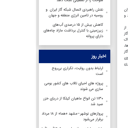
سوخت را از تعطیلی نجات دهد
ان
نقش راهبردی اتصال شبکه گاز ایران و
روسیه در تامین انرژی منطقه و جهان
 و
کاهش بیش از ۱۵ درصدی آب‌های
از
زیرزمینی با کنترل برداشت مازاد چاه‌های
از
دارای پروانه
اک
ا،
از
اخبار روز
وی
ری
ارتباط بدون روایت، تکراری بی‌روح
است
پروژه های احیای تالاب های کشور بومی
سازی می شوند
۱۱۳۰ تن انواع ماهیان کیلکا از دریای خزر
صید شد
پروازهای نوشهر–مشهد «هما» از ۱۸ مرداد
برقرار می‌شود