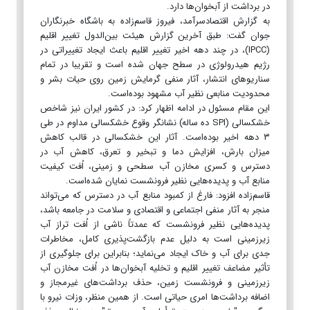
در برداشت از آبخوان‌ها دارد.
به گزارش اقتصادسرآمد، فیروز قاسم‌زاده به باشگاه خبرنگاران
جوان گفت: طبق آخرین گزارش هیئت بین‌الدول تغییر اقلیم
(IPCC)، در چند دهه اخیر تغییر اقلیم باعث ایجاد تغییراتی در
رژیم هیدرولوژی در سطح جهان شده است و تقریبا در تمام
سناریو‌های انتشار، آثار منفی گرمایش زمین روی حیات بشر و
محدودیت منابعی نظیر آب مشهود بوده‌است.
این مقام مسئول در ادامه اظهار کرد: در کشور ایران نیز شاخص
خشکسالی (SPI ده ساله) نشانگر وقوع خشکسالی مداوم در طی
۳ دهه اخیر بوده‌است. آثار این خشکسالی در قالب کاهش
میزان بارش، افزایش دما و تبخیر و تعرق، کاهش آب در
دسترس و کسری مخازن آب سطحی و زمینی، اُفت کیفیت
منابع آب و پدیده‌هایی نظیر فرونشست نمایان شده‌است.
قاسم‌زاده افزود: فارغ از کمبود منابع آب در دسترس که می‌تواند
منجر به آثار منفی اجتماعی و اقتصادی و سلامت در جامعه باشد،
پدیده‌هایی نظیر فرونشست که عمدتاً ناشی از اُفت تراز آب
زیرزمینی است به دلیل عدم بازگشت‌پذیری کامل، مخاطرات
جدی برای آب و خاک ایجاد می‌نماید؛ بنابراین برای جلوگیری از
تأثیر مضاعف تغییر اقلیم و تخلیه آبخوان‌ها در اُفت مخازن آب
زیرزمینی و فرونشست زمین، حذف برداشت‌های غیرمجاز و
اضافه برداشت‌ها امری حیاتی است. از همین منظر، وزات نیرو با