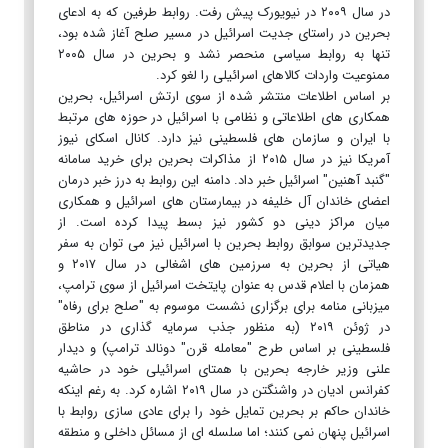
در سال ۲۰۰۹ در ‏نیویورک پیش رفت. روابط طرفین که به ادعای
بحرین در راستای جدیت اسرائیل در مسیر صلح آغاز شده بود،
تنها به روابط ‏سیاسی منحصر نشد و بحرین در سال ۲۰۰۵
ممنوعیت واردات کالاهای اسرائیلی را لغو کرد. ‏
بر اساس اطلاعات منتشر شده از سوی ارتش اسرائیل، بحرین
همکاری های اطلاعاتی و نظامی با اسرائیل در حوزه های مرتبط
با ‏ایران و سازمان های فلسطینی نیز دارد. کانال اسکای نیوز
آمریکا نیز در سال ۲۰۱۵ از مذاکرات بحرین برای خرید سامانه
"گنبد ‏آهنین" اسرائیل خبر داد. دامنه این روابط به درز خبر درمان
اعضای خاندان آل خلیفه در بیمارستان های اسرائیل و همکاری
میان ‏مراکز دینی دو کشور نیز بسط پیدا کرده است. ‏از
جدیدترین سوابق روابط بحرین با اسرائیل نیز می توان به سفر
هیاتی از بحرین به سرزمین های اشغالی در سال ۲۰۱۷ و
‏همزمان با اعلام قدس به عنوان پایتخت اسرائیل از سوی ترامپ،
میزبانی منامه برای برگزاری نشست موسوم به "صلح برای ‏رفاه"
در ژوئن ۲۰۱۹ (به منظور جذب سرمایه گذاری در مناطق
فلسطینی بر اساس طرح "معامله قرن" دونالد ترامپ) و دیدار
‏علنی وزیر خارجه بحرین با همتای اسرائیلی خود در حاشیه
کفرانس ادیان در واشنگتن در سال ۲۰۱۹ اشاره کرد. ‏به رغم اینکه
خاندان حاکم بر بحرین تمایل خود را برای عادی سازی روابط با
اسرائیل پنهان نمی کنند؛ اما سلسله ای از مسائل ‏داخلی و منطقه