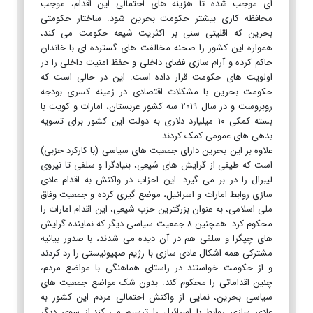
ای موجب شده تا هزینه های احتمالی این اقدام، موجب
محافظه کاری بیشتر حکومت بحرین شود. ساختار حکومتی
‏بحرین که اقلیتی سنی بر اکثریت شیعه حکومت می کند،
همواره این کشور را صحنه مخالفت های گسترده ای با خاندان
حاکم کرده ‏و آرام سازی فضای داخلی و حفظ امنیت داخلی را در
اولویت های حکومت قرار داده است. ‏این در حالی است که
حکومت بحرین با مشکلات اقتصادی در زمینه کسری بودجه
روبروست و در سال ۲۰۱۹ سه کشور ‏عربستان، امارات و کویت با
بسته کمکی ۱۰ میلیارد دلاری به دولت این کشور برای تسویه
بدهی های عمومی کمک کردند. ‏
علاوه بر این بحرین دارای جمعیت های سیاسی (با کارکرد حزبی)
است که طیفی از گرایش های شیعی، بنیادگرا و سلفی تا نیروی
‏لیبرال را در بر می گیرد. این احزاب در واکنش به اقدام عادی
سازی روابط امارات و اسرائیل، موضع گیری کرده و جمعیت وفاق
‏ملی اسلامی، به عنوان بزرگترین حزب شیعی، این اقدام امارات را
محکوم کرد. همچنین ۸ جمعیت سیاسی دیگر که نماینده ‏گرایش
های چپگرا و سلفی هم در آن دیده می شدند، با صدور بیانیه
مشترکی همه اشکال عادی سازی با رژیم صهیونیستی را رد ‏کردند
و از حکومت خواستند در راستای هماهنگی با مواضع مردم،
چنین اقداماتی را محکوم کند. بدون شک مواضع جمعیت های
‏سیاسی بحرین، نمایی از واکنش احتمالی مردم این کشور به
عادی سازی روابط با اسرائیل را ترسیم می کند.‏از سوی دیگر