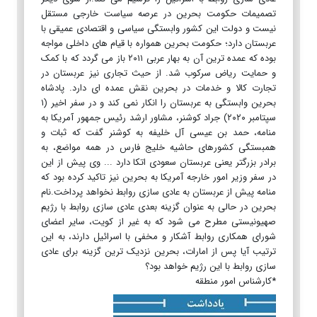
تصمیمات حکومت بحرین در عرصه سیاست خارجی مستقل
نیست و دولت این کشور وابستگی سیاسی و اقتصادی ‏عمیقی با
عربستان دارد؛ حکومت بحرین همواره با قیام های داخلی مواجه
بوده که عمده ترین آن به بهار عربی ۲۰۱۱ باز می ‏گردد که با کمک
و حمایت ریاض سرکوب شد. ‏از حیث تجاری نیز عربستان در
تجارت کالا و خدمات در بحرین نقش عمده ای دارد. پادشاه
بحرین وابستگی به عربستان را انکار ‏نمی کند و در سفر اخیر (۱
سپتامبر ۲۰۲۰) جراد کوشنر، مشاور ارشد رئیس جمهور آمریکا به
منامه، حمد بن عیسی آل خلیفه به ‏کوشنر گفت که ثبات و
همبستگی کشورهای حاشیه خلیج فارس در همه مواضع، به
برادر بزرگتر یعنی عربستان سعودی اتکا دارد ‏‏... وی پیش از این
در سفر وزیر امور خارجه آمریکا به بحرین نیز تاکید کرده بود که
منامه پیش از عربستان به عادی سازی ‏روابط نخواهد پرداخت.‏نام
بحرین در حالی به عنوان گزینه بعدی عادی سازی روابط با رژیم
صهیونیستی مطرح می شود که به غیر از کویت، سایر ‏اعضای
شورای همکاری روابط آشکار و مخفی با اسرائیل دارند، به این
ترتیب آیا پس از امارات، بحرین نزدیک ترین گزینه ‏برای عادی
سازی روابط با این رژیم خواهد بود؟
*کارشناس امور منطقه