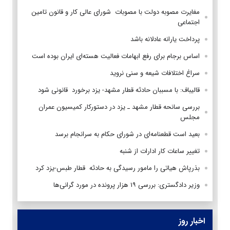
مغایرت مصوبه دولت با مصوبات شورای عالی کار و قانون تامین
اجتماعی
پرداخت یارانه عادلانه باشد
اساس برجام برای رفع ابهامات فعالیت هسته‌ای ایران بوده است
سراغ اختلافات شیعه و سنی نروید
قالیباف: با مسببان حادثه قطار مشهد- یزد برخورد قانونی شود
بررسی سانحه قطار مشهد ـ یزد در دستورکار کمیسیون عمران
مجلس
بعید است قطعنامه‌ای در شورای حکام به سرانجام برسد
تغییر ساعات کار ادارات از شنبه
بذرپاش هیاتی را مامور رسیدگی به حادثه قطار طبس-یزد کرد
وزیر دادگستری: بررسی ۱۹ هزار پرونده در مورد گرانی‌ها
اخبار روز