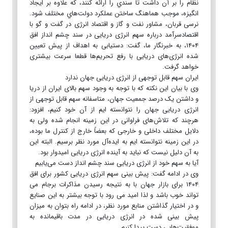
نظام را بر آن داشت تا سندي را ارائه کنند، كه علاوه بر ايجاد
انگيزه، موجب هماهنگ ساختن عملكرد دولت‌هاي مختلف شود.
نرسی قربان، مشاور نفت و گاز و اقتصاد انرژی در گفت و گو با
اقتصادسرآمد درباره سهم انرژی دریایی در سند چشم انداز افق
۱۴۰۴، به خبرنگار ما، گفت: دستیابی به اهداف از پیش تعیین
شده انرژی‌های دریایی با رفع تحریم‌ها قطعا سرعت بیشتری
خواهد گرفت.
ایران سهم قابل توجهی از انرژی دریایی جهان ندارد
وی با بیان این نکته که با توجه به وجود سهم بالای ایران از دریا
و داشتن یک درصد جمعیت جهان، متاسفانه سهم قابل توجهی از
انرژی دریایی جهان را نتوانسته ایم از آن خود کنیم، افزود:
هرچند که تلاش‌های فراوانی در این زمینه انجام شده ولی به
دلایل مختلف داخلی و خارجی که بعضاً خارج از کنترل ما بوده،
در این زمینه نتوانسته ایم به ایده‌‏آ‌ل مورد نظر برسیم. البته این
به آن دلیل نیست که نباید به آینده انرژی دریایی امیدوار بود.
آیا به سهم خود از انرژی دریایی سند چشم انداز دست می‌یابیم
وی در ادامه گفت: پیش بینی سهم انرژی دریایی کشور برای افق
۱۴۰۴ برای بازار جهان با به نتیجه رسیدن مذاکرات برجام می
تواند خوب باشد و لذا امید می رود با توجه بیشتر به این صنایع
و در اختیار گذاشتن منابع مورد نظر، در ادامه راه بتوان به میزان
پیش بینی شده در انرژی دریایی در مدت باقیمانده به
موفقیت‌هایی دست پیدا کنیم.