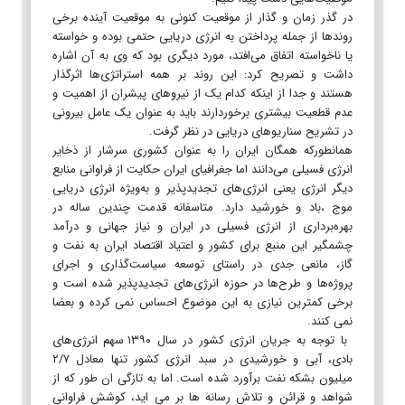
در گذر زمان و گذار از موقعیت کنونی به موقعیت آینده برخی
روندها از جمله پرداختن به انرژی دریایی حتمی بوده و خواسته
یا ناخواسته اتفاق می‌افتد، مورد دیگری بود که وی به آن اشاره
داشت و تصریح کرد: این روند بر همه استراتژی‌ها اثرگذار
هستند و جدا از اینکه کدام یک از نیروهای پیشران از اهمیت و
عدم ‌قطعیت بیشتری برخوردارند باید به عنوان یک عامل بیرونی
در تشریح سناریوهای دریایی در نظر گرفت.
همانطورکه همگان ایران را به عنوان کشوری سرشار از ذخایر
انرژی فسیلی می‌دانند اما جغرافیای ایران حکایت از فراوانی منابع
دیگر انرژی یعنی انرژی‌های تجدیدپذیر و به‌ویژه انرژی دریایی
موج ،باد و خورشید دارد. متاسفانه قدمت چندین ساله در
بهره‌برداری از انرژی فسیلی در ایران و نیاز جهانی و درآمد
چشمگیر این منبع برای کشور و اعتیاد اقتصاد ایران به نفت و
گاز، مانعی جدی در راستای توسعه سیاست‌گذاری و اجرای
پروژه‌ها و طرح‌ها در حوزه انرژی‌های تجدیدپذیر شده است و
برخی کمترین نیازی به این موضوع احساس نمی کرده و بعضا
نمی کنند.
با توجه به جریان انرژی کشور در سال ۱۳۹۰ سهم انرژی‌های
بادی، آبی و خورشیدی در سبد انرژی کشور تنها معادل ۲/۷
میلیون بشکه نفت برآورد شده است. اما به‌ تازگی ان طور که از
شواهد و قرائن و تلاش رسانه ها بر می اید، کوشش فراوانی