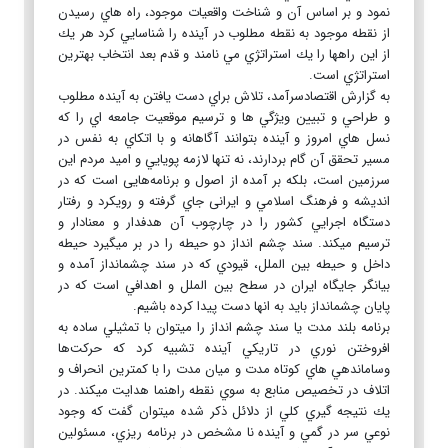
نمود و بر اساس آن و شناخت واقعيات موجود، راه هاي رسيدن
از نقطه موجود به نقطه مطلوب در آينده را شناسايي كرد هر يك
از اين راهها را يك استراتژي مي نامند و قدم بعد انتخاب بهترين
استراتژي است.
به گزارش اقتصادسرآمد، تلاش براي دست يافتن به آينده مطلوب
و طراحي و تبيين ويژگي ها و ترسيم موقعيت جامعه اي را كه
نسل هاي امروز و آينده بتوانند آگاهانه و با اتكاي به نفس در
مسير تحقق آن گام بردارند، نه تنها لازمه پويايي و اميد مردم اين
سرزمين است، بلكه بر آمده از اصول و برنامه‌هایی است كه در
انديشه و فرهنگ اسلامي و ایرانی جاي گرفته و رويكرد و رفتار
دستگاه اجرايي كشور را در چارچوب آن هدفدار و معنادار و
ترسیم مي‏كند. سند چشم انداز دو حيطه را در بر مي‏گيرد حيطه
داخل و حيطه بين الملل، قيودي كه در سند چشم‏انداز آمده و
بيانگر جايگاه ايران در سطح بين الملل و اهدافي است كه در
پايان چشم‏انداز بايد به انها دست پیدا کرده باشیم.
برنامه بلند مدت یا سند چشم انداز را مي‏توان با تمثيلي ساده به
افروختن نوري در تاريكي آينده تشبيه كرد كه حركت‌ها
وساماندهي هاي كوتاه مدت و ميان مدت را با كمترين انحراف و
اتلاف در تخصيص منابع به سوي نقطه راهنما هدايت مي‏كند. در
يك نتيجه گيري كلي از دلائل ذكر شده مي‏توان گفت كه وجود
نوعي سر در گمي و آينده نا مشخص در برنامه ريزي، مسئولين