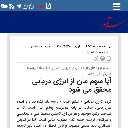
PDF
روزنامه شماره ۱۴۵۷ - تاریخ : ۱۴۰۱/۶/۳۰
گروه صفحه اول
صفحه شماره ۱
باید و نبایدهای آینده انرژی دریایی ایران؛« اقتصادسرآمد»
گزارش می دهد
آیا سهم مان از انرژی دریایی
محقق می شود
گروه انرژی دریایی - اعظم زندیه - لازمه يك نگاه فعال و آينده
سازدریایی، حركت بر پايه مديريت چشم انداز است كه بر
شناخت وضع موجود و عوامل آن، تحليل محيط ملي و بين‏المللي
و سرانجام ترسيم چشم انداز مطلوب متكي است. لذا در تدوين
استراتژي بايد هدفي مطلوب و قابل تحقق در آينده دور ترسيم