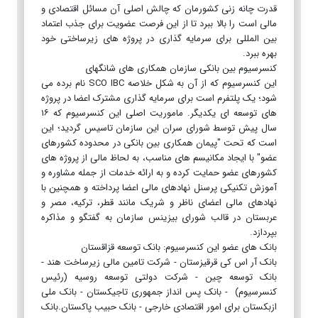
قدرت چانه زنی کشورمان که چالش اصلی آن مسائل اقتصادی و
مالی است را بالا ببرد تا از این فرصت عضویت برای جذب اعتماد
بین المللی برای سرمایه گذاری در پروژه های زیرساختی خود
بهره ببرد.
کنسرسیوم بین بانکی سازمان همکاری های شانگهای
این کنسرسیوم که از آن به شکل خلاصه SCO IBC نام برده می
شود؛ یک پلتفرم است برای سرمایه گذاری مشترک اعضا در پروژه
های توسعه ای یکدیگر. ماموریت اصلی این کنسرسیوم که ۱۶
سال پیش توسط شورای سران‌ این سازمان تاسیس گردید؛ این
است که تحت "پیمان همکاری بین بانکی در محدوده کشورهای
عضو" با ایجاد مکانیسم های مناسب، به لحاظ مالی از پروژه های
کشورهای عضو حمایت کرده و به ارائه خدمات از جمله مشاوره و
آموزش تکنیکی پرسنل نهادهای مالی اعضا پرداخته و همچنین با
نهادهای مالی اعضای ناظر و شریک مانند قطر، ترکیه، مصر و
عربستان در قالب شورای بیزینس سازمان‌ به گفتگو و مذاکره
بپردازد.
بانک های عضو این کنسرسیوم: بانک توسعه قزاقستان
بانک آر اس کی قرقیزستان - شرکت تامین مالی زیرساخت هند -
بانک توسعه چین - شرکت دولتی توسعه روسیه (رئیس
کنسرسیوم) - بانک پس انداز جمهوری تاجیکستان - بانک ملی
ازبکستان برای امور اقتصادی خارجی - بانک حبیب پاکستان.بانک