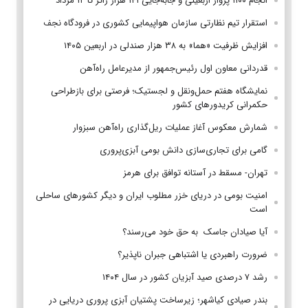
انجام ۱۱۰۰ پرواز اربعینی و جابه‌جایی ۱۴۱ هزار زائر تا ۱۲ مرداد
استقرار تیم‌ نظارتی سازمان هواپیمایی کشوری در فرودگاه نجف
افزایش ظرفیت «هما» به ۳۸ هزار صندلی در اربعین ۱۴۰۵
قدردانی معاون اول رئیس‌جمهور از مدیرعامل راه‌آهن
نمایشگاه هفتم حمل‌ونقل و لجستیک؛ فرصتی برای بازطراحی
حکمرانی کریدورهای کشور
شمارش معکوس آغاز عملیات ریل‌گذاری راه‌آهن سبزوار
گامی برای تجاری‌سازی دانش بومی آبزی‌پروری
تهران- مسقط در آستانه توافق برای هرمز
امنیت بومی در دریای خزر مطلوب ایران و دیگر کشورهای ساحلی
است
آیا صیادان جاسک به حق خود می‌رسند؟
ضرورت راهبردی یا اشتباهی جبران ناپذیر؟
رشد ۷ درصدی صید آبزیان کشور در سال ۱۴۰۴
بندر صیادی کیاشهر؛ زیرساخت پشتیان آبزی پروری دریایی در