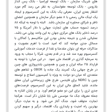
های شریک سازمان - بانک توسعه اوراسیا - بانک پس انداز
بلاروس - بانک توسعه مغولستان. به نظر می رسد گام مورد
انتظار بعدی ایران، معرفی یک بانک به این کنسرسیوم و ایجاد
یک لینک مالی رسمی با ۸ عضو دیگر سازمان و همچنین اعضای
ناظر و شرکای محاوره ای سازمان باشد. البته با توجه به اینکه ۸۸
درصد تسویه حساب های تجارت جهانی با دلار آمریکا و ۷۵
درصد ذخایر بانک های مرکزی جهان به این واحد پولی می باشد،
عملیاتی شدن و نتيجه بخش بودن این مکانیسم را کماکان با
مسائل جدی مواجه کند که امید است با اهرم عضویت و
مذاکرات حرفه ای بتوان مقدمتا و نقدا از فرصت خدمات آموزشی
کنسرسیوم بهره مند شد و در قدم بعدی، شرکا را مجاب به ورود
به سرمایه‌ گذاری در اقتصاد ملی نمود. در این میان؛ با توجه به
قرارداد ۲۵ ساله ایران و چین و همچنین بلندپروازی های چین
در طرح جهانی یک کمربند یک جاده یا OBOR و تفاهم های
متعددی که میان دو دولت به ویژه با کمیسیون اصلاح و توسعه
چین یا NDRC برای فایننس طرح های زیرساختی ایران معلق
مانده، شاید الحاق مالی ایران به این کنسرسیوم، فرصت‌های
جدی تری را برای این دو عضو فراهم آورد. و در پایان اشاره به
جمله معروف جک ما؛ موسس علی بابا شایان ذکر است. هرکجا
تجارت متوقف شود، جنگ آغاز می شود. و به عبارت دیگر؛
بهترین راه امنیت و پایداری یک اقتصاد، درگیر و سهیم کردن
اقتصادهای دیگر با اقتصاد خود است.