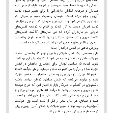
است.بنابر گزارش بازار ،روند کاهشی صید و صیادی به دلیل
آلودگی آب رودخانه‌ها، صید غیرمجاز و شرایط ناپایدار جوی عزم
صیادان و سرمایه گذاران مازندرانی را برای تغییر شیوه تولید
آبزیان جزم کرده است. هرسال وضعیت صید و صیادی در
مازندران بدتر می‌شود و در این بین سرمایه گذاران برای افزایش
تولید آبزیان دست به کار شدند و اقدام به توسعه قفس‌های
دریایی در مازندران کرده اند.طی سال‌های گذشته قفس‌های
متعدد دریایی در ساحل مازندران برپا شده و طرح رهاسازی
آبزیان در قفس‌های دریایی نیز در استان عملیاتی شده است.
پرورش ماهی در قفس درآمدزا است
علی محمدی یک فعال شیلاتی با بیان این که رهاسازی سه تا
چهارتن ماهی در قفس سبب می‌شود تا تا چندبرابر آن برداشت
شود، گفت: ۱۵ میلیارد تومان برای رهاسازی ماهیان در قفس
هزینه شده و برآورد می‌کنیم که شش میلیارد تومان درآمد داشته
باشیم.۱۵ میلیارد تومان برای رهاسازی ماهیان در قفس هزینه
شده و برآورد می‌کنیم که شش میلیارد تومان درآمد داشته
باشیم.وی در گفتگو با خبرنگار بازار با اظهار این که طرح توسعه
قفس دریایی سبب می‌شود تا درآمد اقتصادی صیادان بیش از
ماهیگیری پره و سنتی باشد، گفت: طی سال‌های اخیر وضعیت
صید و صیادی هر سال بدتر از قبل از شده است.وی خواستار
آموزش‌های مورد نیاز از سوی شیلات به فعالان آبزی پروری برای
توسعه طرح پرورش ماهی درقفس شد.