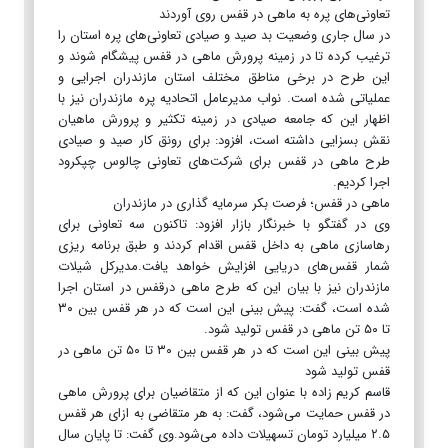
تعاونی‌های پره به ماهی در قفس روی آوردند
در سال جاری وضعیت بد صید و صیادی تعاونی‌های پره استان را
ترغیب کرده تا در زمینه پرورش ماهی در قفس پیشگام شوند و
این طرح در برخی مناطق مختلف استان مازندران اجرایی و
عملیاتی شده است. نواب مدیرعامل اتحادیه پره مازندران نیز با
اظهار این که جامعه صیادی در زمینه تکثیر و پرورش ماهیان
نقش بسزایی داشته است، افزود: برای رونق کار صید و صیادی
طرح ماهی در قفس برای شرکت‌های تعاونی چالوس چپکرود
اجرا کردیم.
ماهی در قفس؛ فرصت بکر سرمایه گذاری در مازندران
وی در گفتگو با خبرنگار بازار افزود: تاکنون سه تعاونی برای
رهاسازی ماهی به داخل قفس اقدام کردند و طبق برنامه ریزی
شمار قفس‌های دریایی افزایش خواهد یافت.مدیرکل شیلات
مازندران نیز با بیان این که طرح ماهی درقفس در استان اجرا
شده است، گفت: پیش بینی این است که در هر قفس بین ۳۰
تا ۵۰ تن ماهی در قفس تولید شود.
پیش بینی این است که در هر قفس بین ۳۰ تا ۵۰ تن ماهی در
قفس تولید شود
قاسم کریم زاده با عنوان این که از متقاضیان برای پرورش ماهی
در قفس حمایت می‌شود، گفت: به هر متقاضی به ازای هر قفس
۲.۵ میلیارد تومان تسهیلات داده می‌شود.وی گفت: تا پایان سال