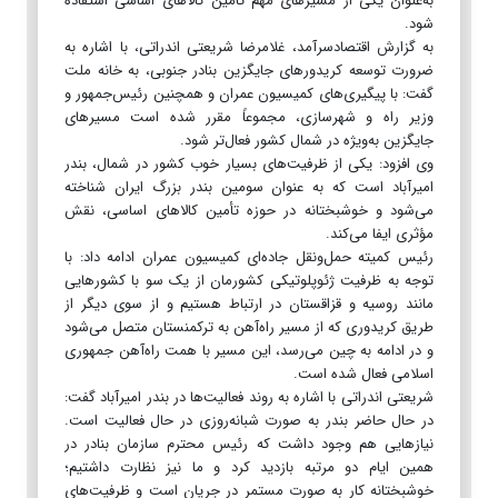
به‌عنوان یکی از مسیرهای مهم تأمین کالاهای اساسی استفاده
شود.
به گزارش اقتصادسرآمد، غلامرضا شریعتی اندراتی، با اشاره به
ضرورت توسعه کریدورهای جایگزین بنادر جنوبی، به خانه ملت
گفت: با پیگیری‌های کمیسیون عمران و همچنین رئیس‌جمهور و
وزیر راه و شهرسازی، مجموعاً مقرر شده است مسیرهای
جایگزین به‌ویژه در شمال کشور فعال‌تر شود.
وی افزود: یکی از ظرفیت‌های بسیار خوب کشور در شمال، بندر
امیرآباد است که به عنوان سومین بندر بزرگ ایران شناخته
می‌شود و خوشبختانه در حوزه تأمین کالاهای اساسی، نقش
مؤثری ایفا می‌کند.
رئیس کمیته حمل‌ونقل جاده‌ای کمیسیون عمران ادامه داد: با
توجه به ظرفیت ژئوپلوتیکی کشورمان از یک سو با کشورهایی
مانند روسیه و قزاقستان در ارتباط هستیم و از سوی دیگر از
طریق کریدوری که از مسیر راه‌آهن به ترکمنستان متصل می‌شود
و در ادامه به چین می‌رسد، این مسیر با همت راه‌آهن جمهوری
اسلامی فعال شده است.
شریعتی اندراتی با اشاره به روند فعالیت‌ها در بندر امیرآباد گفت:
در حال حاضر بندر به صورت شبانه‌روزی در حال فعالیت است.
نیازهایی هم وجود داشت که رئیس محترم سازمان بنادر در
همین ایام دو مرتبه بازدید کرد و ما نیز نظارت داشتیم؛
خوشبختانه کار به صورت مستمر در جریان است و ظرفیت‌های