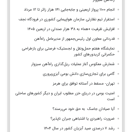
انجام ۱۱۰۰ پرواز اربعینی و جابه‌جایی ۱۴۱ هزار زائر تا ۱۲ مرداد
استقرار تیم‌ نظارتی سازمان هواپیمایی کشوری در فرودگاه نجف
افزایش ظرفیت «هما» به ۳۸ هزار صندلی در اربعین ۱۴۰۵
قدردانی معاون اول رئیس‌جمهور از مدیرعامل راه‌آهن
نمایشگاه هفتم حمل‌ونقل و لجستیک؛ فرصتی برای بازطراحی
حکمرانی کریدورهای کشور
شمارش معکوس آغاز عملیات ریل‌گذاری راه‌آهن سبزوار
گامی برای تجاری‌سازی دانش بومی آبزی‌پروری
تهران- مسقط در آستانه توافق برای هرمز
امنیت بومی در دریای خزر مطلوب ایران و دیگر کشورهای ساحلی
است
آیا صیادان جاسک به حق خود می‌رسند؟
ضرورت راهبردی یا اشتباهی جبران ناپذیر؟
رشد ۷ درصدی صید آبزیان کشور در سال ۱۴۰۴