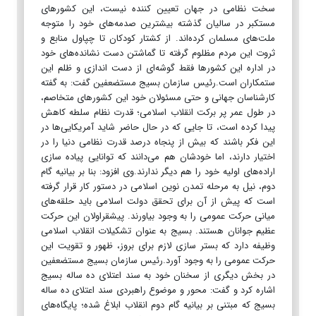
سخت نظامی در جهان تعیین کننده نیست، این کشورهای
مستکبر در سالیان گذشته بیشترین صدمه‌های خود را متوجه
ملت‌های مسلمان کرده‌اند. از کشتار کودکان تا چپاول منابع و
ثروت این مردم مظلوم گرفته تا گماشتن دست نشانده‌های خود
در اداره این کشورها فقط گوشه‌ای از دست اندازی و ظلم این
ستمکاران است.رئیس سازمان بسیج مستضعفین گفت: به گفته
کارشناسان جهانی و حتی مسئولان خود این کشورهای متخاصم،
در طول عمر پر برکت انقلاب اسلامی؛ قدرت نظام سلطه کاهش
پیدا کرده است، تا جایی که در حال حاضر شاید آمریکایی‌ها در
این فکر باشند که بیش از پنجاه درصد قدرت نظامی دنیا را در
اختیار دارند، اما خودشان هم می‌دانند که توانایی پیاده سازی
اراده‌های اولیه خود را هم دیگر ندارند.وی افزود: بنا بر بیانیه گام
دوم، نیل به مرحله تمدن نوین اسلامی در دستور کار قرار گرفته
است که پیش از آن برای تحقق دولت اسلامی باید حلقه‌های
میانی حرکت عمومی را به وجود بیاورند. پیشقراولان این حرکت
عظیم جوانان هستند. بسیج به عنوان تشکیلات انقلاب اسلامی
وظیفه دارد که بستر سازی لازم برای بروز، ظهور و تقویت این
حرکت عمومی را به وجود آورد.رئیس سازمان بسیج مستضعفین
در بخش دیگری از سخنان خود به سند اعتلای ده ساله بسیج
اشاره کرد و گفت: محور و موضوع راهبردی سند اعتلای ده ساله
بسیج که مبتنی بر بیانیه گام دوم انقلاب ابلاغ شده؛ پایگاه‌های