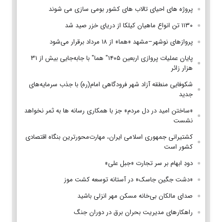
پروژه های احیای تالاب های کشور بومی سازی می شوند
۱۱۳۰ تن انواع ماهیان کیلکا از دریای خزر صید شد
پروازهای نوشهر–مشهد «هما» از ۱۸ مرداد برقرار می‌شود
پایان عملیات پروازی اربعین ۱۴۰۵" هما" با جابه‌جایی بیش از ۳۱
هزار زائر
شکوفایی منطقه آزاد شهر فرودگاهی امام(ره) با جذب سرمایه‌های
جدید
«ساختن امید در دل مردم» جز با همکاری رسانه ها به ثمر نخواهد
نشست
کشتیرانی جمهوری اسلامی ایران، مهارت‌محورترین بنگاه اقتصادی
کشور است
دودِ ابهام بر سر تجارت «جبل علی»
«دشت جگین جاسک» در آستانه توسعه کشت موز
صدای مالکان بی‌خانه مسکن مهر انزلی باشید
راهکارهای مدیریت بحران برق در دوران جنگ