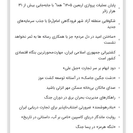
پایان عملیات پروازی اربعین ۱۴۰۵" هما" با جابه‌جایی بیش از ۳۱
هزار زائر
شکوفایی منطقه آزاد شهر فرودگاهی امام(ره) با جذب سرمایه‌های
جدید
«ساختن امید در دل مردم» جز با همکاری رسانه ها به ثمر نخواهد
نشست
کشتیرانی جمهوری اسلامی ایران، مهارت‌محورترین بنگاه اقتصادی
کشور است
دودِ ابهام بر سر تجارت «جبل علی»
«دشت جگین جاسک» در آستانه توسعه کشت موز
صدای مالکان بی‌خانه مسکن مهر انزلی باشید
راهکارهای مدیریت بحران برق در دوران جنگ
«بنادرهوشمند» ضرورتی اجتناب‌ناپذیر برای تجارت دریایی ایران
روایت ماندگار دریای کاسپین «نامی بر آب، داستانی در تاریخ»
«تنگه هرمز» در پسا جنگ