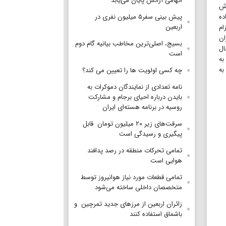
اتهامی آژانس پایان می‌یابد
رش
ده
پیش بینی سفر۵ میلیون نفری در
اربعین
 حدود ۶۰۰ هزار نفر اعزام
ران
بسیج، اصلی‌ترین مخاطب بیانیه گام دوم
ال
است
به
به
چه کسی اولویت ها را تعیین می کند؟
نامه تعدادی از نمایندگان دموکرات به
بایدن درباره احیای برجام و مشارکت
روسیه در برنامه هسته‌ای ایران
سرقت‌های زیر ۲۰ میلیون تومان قابل
پیگیری و رسیدگی است
تمامی تحرکات منطقه‌ در رصد پدافند
هوایی است
تمامی قطعات مورد نیاز هوانیروز توسط
متخصصان داخلی ساخته می‌شود
زائران اربعین از مرز‌های جدید تمرچین و
باشماق استفاده کنند