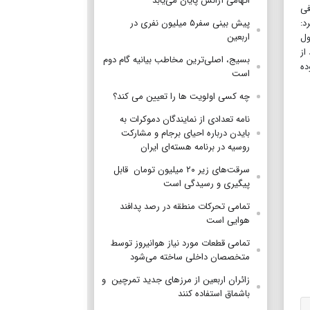
اتهامی آژانس پایان می‌یابد
فی
د:
پیش بینی سفر۵ میلیون نفری در
اربعین
ول
از
بسیج، اصلی‌ترین مخاطب بیانیه گام دوم
وده
است
چه کسی اولویت ها را تعیین می کند؟
نامه تعدادی از نمایندگان دموکرات به
بایدن درباره احیای برجام و مشارکت
روسیه در برنامه هسته‌ای ایران
سرقت‌های زیر ۲۰ میلیون تومان قابل
پیگیری و رسیدگی است
تمامی تحرکات منطقه‌ در رصد پدافند
هوایی است
تمامی قطعات مورد نیاز هوانیروز توسط
متخصصان داخلی ساخته می‌شود
زائران اربعین از مرز‌های جدید تمرچین و
باشماق استفاده کنند