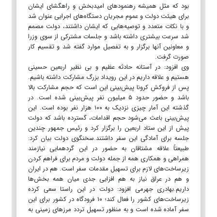
بود که مثل همیشه رهنمودهای امیدبخش و راهگشای ایشان
برای هیئت دولت و عموم مجریان دستگاه‌های اجرایی عنوان شد
و با نکات متعدد و توصیه‌هایی که ایشان داشتند، دولت مصمم
شد سرعت بیشتری داشته باشد و جلسات مشترکی از سوی وزرا
و معاونین آنها برگزار و به تفصیل موارد گفته شد و تقسیم کار
صورت گرفت.
وی افزود: در آستانه حادثه عظیم و بی نظیر اربعین حسینی
هستیم و علاقه داریم در این رویداد بزرگ مشارکت داشته باشیم.
پس از فروکش کرونا پیش‌بینی این است که حجم مشارکت بالا
باشد و حضور حدود ۵ میلیون نفر پیش‌بینی شده است. در
گذشته این آمار چیزی نزدیک به ۱۰۰ هزار نفر بوده است. این
پیش‌بینی باعث می‌شود حجم اقدامات، گسترده باشد که دولت
پیش از این ستاد اربعین را برگزار کرد و رئیس جمهور چندین
جلسه برای آمادگی این سفر داشتند.سخنگوی دولت بیان کرد:
طبیعتاً علاقه مشتاقان به حضور در این گردهمایی نیازمند
همراهی و همکاری همه از جمله دولت و مردم برای فراهم کردن
زیرساخت‌های لازم برای تسهیل مقدمات سفر است. هم در ایران
و هم در عراق نیاز به هم افزایی جدی میان همه بخش‌ها
داریم.بهادری جهرمی افزود: دولت در این راستا سعی کرده
زیرساخت‌های کشور را فعال کند؛ ۱۰ فرودگاه در کشور برای این
سفر آماده شده است و به منظور تسهیل تردد مرزهای زمینی به