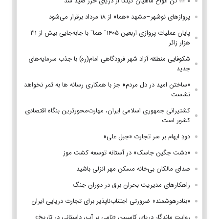
۱۱۳۰ تن انواع ماهیان کیلکا از دریای خزر صید شد
پروازهای نوشهر–مشهد «هما» از ۱۸ مرداد برقرار می‌شود
پایان عملیات پروازی اربعین ۱۴۰۵" هما" با جابه‌جایی بیش از ۳۱
هزار زائر
شکوفایی منطقه آزاد شهر فرودگاهی امام(ره) با جذب سرمایه‌های
جدید
«ساختن امید در دل مردم» جز با همکاری رسانه ها به ثمر نخواهد
نشست
کشتیرانی جمهوری اسلامی ایران، مهارت‌محورترین بنگاه اقتصادی
کشور است
دودِ ابهام بر سر تجارت «جبل علی»
«دشت جگین جاسک» در آستانه توسعه کشت موز
صدای مالکان بی‌خانه مسکن مهر انزلی باشید
راهکارهای مدیریت بحران برق در دوران جنگ
«بنادرهوشمند» ضرورتی اجتناب‌ناپذیر برای تجارت دریایی ایران
روایت ماندگار دریای کاسپین «نامی بر آب، داستانی در تاریخ»