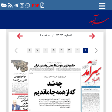
PDF
شماره ۱۳۴۳
صفحه ۱
۸
۷
۶
۵
۴
۳
۲
۱