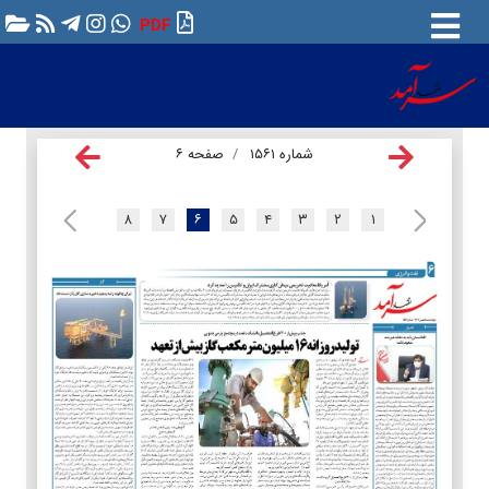
PDF
شماره ۱۵۶۱
صفحه ۶
۸
۷
۶
۵
۴
۳
۲
۱