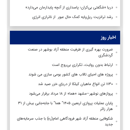
دریا «شگفتی بی‌کران؛ پاسداری از آنچه پایدارمان می‌دارد»
رشد ترانزیت ریل‌پایه کمک حال عبور از ناترازی انرژی
اخبار روز
ضرورت بهره گیری از ظرفیت منطقه آزاد بوشهر در صنعت
گردشگری
ارتباط بدون روایت، تکراری بی‌روح است
پروژه های احیای تالاب های کشور بومی سازی می شوند
۱۱۳۰ تن انواع ماهیان کیلکا از دریای خزر صید شد
پروازهای نوشهر–مشهد «هما» از ۱۸ مرداد برقرار می‌شود
پایان عملیات پروازی اربعین ۱۴۰۵" هما" با جابه‌جایی بیش از ۳۱
هزار زائر
شکوفایی منطقه آزاد شهر فرودگاهی امام(ره) با جذب سرمایه‌های
جدید