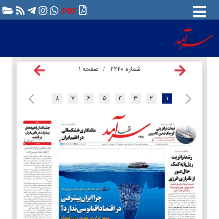
PDF
شماره ۲۲۲۰
صفحه ۱
۸
۷
۶
۵
۴
۳
۲
۱